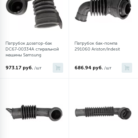
6
Шлейфы дверей
Фильтры осушители
3
Фильтры для воды
Фильтры разборные
Патрубок дозатор-бак
Патрубок бак-помпа
DC67-00334A стиральной
291060 Ariston/Indesit
1
Вентили, проколки
Шаровые вентили
машины Samsung
973.17 руб.
686.94 руб.
/шт
/шт
Электрокомпоненты