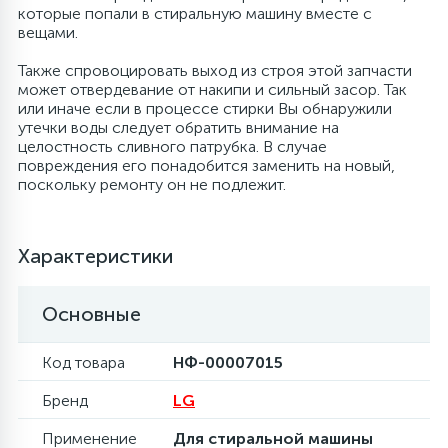
которые попали в стиральную машину вместе с
вещами.
6
Шлейфы дверей
Фильтры осушители
Также спровоцировать выход из строя этой запчасти
может отвердевание от накипи и сильный засор. Так
3
Фильтры для воды
Фильтры разборные
или иначе если в процессе стирки Вы обнаружили
утечки воды следует обратить внимание на
целостность сливного патрубка. В случае
1
повреждения его понадобится заменить на новый,
Вентили, проколки
Шаровые вентили
поскольку ремонту он не подлежит.
Электрокомпоненты
Характеристики
Основные
Код товара
НФ-00007015
Бренд
LG
Применение
Для стиральной машины