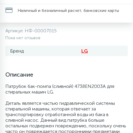
20
28
13
6
Наличный и безналичный расчет, банковские карты
Термопредохранители
Перфолента, траверса
Уплотнительные кольца, сальники
Соленоидные вентили
Течеискатели электронные
24
56
15
5
Фильтры-осушители/Маслоотделители
Заслонки
Провод, кабель, гофра
Теплоизоляция (труба, лист, лента, клей)
Трубогибы
Артикул:
НФ-00007015
Пока нет отзывов
20
16
6
Лотки (поддоны) для сбора конденсата
Пульты универсальные, платы управления
Фитинг
Терморегулирующие вентили
Труборасширители
Бренд
LG
Фреон для автокондиционеров и
5
1
Лампы, защитные коробы
Теплоизоляция
Труба медная (бухтовая)
Труборезы
рефрижераторов
Описание
4
Патрубок бак-помпа (сливной) 4738EN2003A для
Модули управления
Труба алюминиевая
Шланги (фреонопроводы)
Труба медная (хлысты)
Шланги зарядные
стиральных машин LG.
Деталь является частью гидравлической системы
7
Ручки для холодильника
Труба медная
Фильтры антикислотные
стиральной машины, которая отвечает за
транспортировку отработанной воды из бака в
сливной насос. Данный вид патрубка больше
7
7
остальных подвержен повреждению, поскольку очень
Уплотнительная резина
Фреон для кондиционеров
Фильтры маслянные
часто он повреждается посторонними предметами,