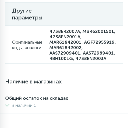
Другие
параметры
4738ER2007A, MBR62001501,
4738EN2001A,
Оригинальные
MAR61842001, AGF72955919,
коды, аналоги
MAR61842002,
AAS72909401, AAS72989401,
RBH100LG, 4738EN2003A
Наличие в магазинах
Общий остаток на складах
В наличии 0