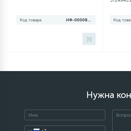
37249403
1
Противовесы
Код товара
НФ-00008118
Код това
16
Пружины бака
44
Ребра барабана
147
Ремни привода
127
Ручки люка
Нужна кон
33
Ручки переключения
94
Сальники барабана
+7