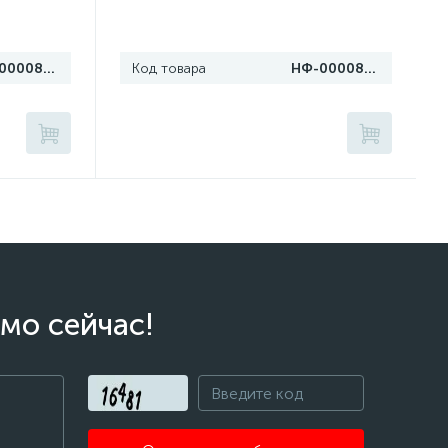
НФ-00008121
Код товара
НФ-00008120
мо сейчас!