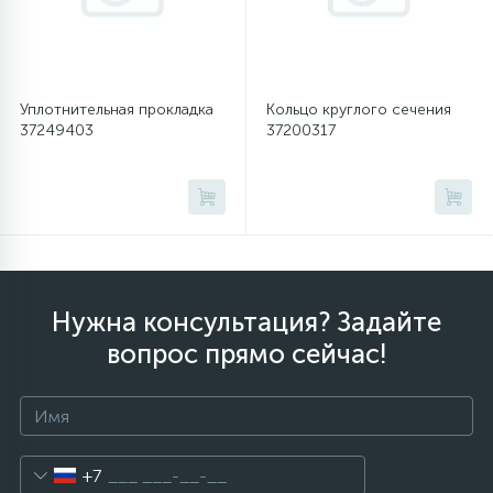
45
Сливные фильтры
Уплотнительная прокладка
Кольцо круглого сечения
5
37249403
37200317
Смазки
15
Стекла люка
27
Суппорты (ступицы)
Нужна консультация? Задайте
6
вопрос прямо сейчас!
Таходатчики
90
ТЭНы (нагревательные элементы)
+7
12
Улитки помп