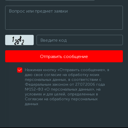
12
Шкивы барабана
9
Шланги залива
27
Шланги слива
Отправить сообщение
Нажимая кнопку «Отправить сообщение», я
20
Щетки двигателя
даю свое согласие на обработку моих
персональных данных, в соответствии с
Федеральным законом от 27.07.2006 года
№152-ФЗ «О персональных данных», на
30
Электронные модули
условиях и для целей, определенных в
Согласии на обработку персональных
данных