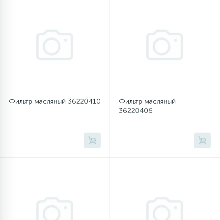
16
Пружины бака
44
Ребра барабана
147
Ремни привода
Фильтр масляный 36220410
Фильтр масляный
36220406
127
Ручки люка
33
Ручки переключения
94
Сальники барабана
77
Сливные насосы (помпы)