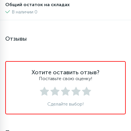
Общий остаток на складах
6
4
В наличии 0
Шлейфы дверей
Панели управления
87
3
Фильтры для воды
Патрубки
Отзывы
39
1
Вентили, проколки
Петли люка
2
Пластиковые изделия
Хотите оставить отзыв?
Поставьте свою оценку!
22
Подшипники
Сделайте выбор!
2
Программаторы, таймеры
1
Противовесы