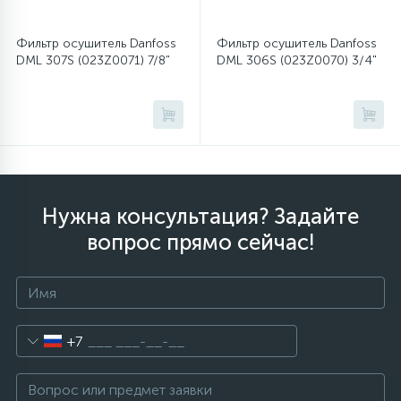
Фильтр осушитель Danfoss
Фильтр осушитель Danfoss
12
Шкивы барабана
DML 307S (023Z0071) 7/8"
DML 306S (023Z0070) 3/4"
9
Шланги залива
27
Шланги слива
Нужна консультация? Задайте
20
Щетки двигателя
вопрос прямо сейчас!
30
Электронные модули
+7