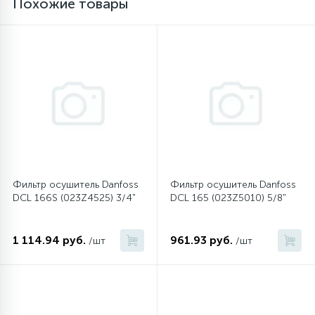
Похожие товары
16
Пружины бака
44
Ребра барабана
147
Ремни привода
127
Ручки люка
Фильтр осушитель Danfoss
Фильтр осушитель Danfoss
DCL 166S (023Z4525) 3/4"
DCL 165 (023Z5010) 5/8"
33
Ручки переключения
1 114.94 руб.
961.93 руб.
/шт
/шт
94
Сальники барабана
77
Сливные насосы (помпы)