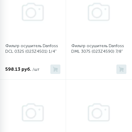
45
Сливные фильтры
5
Смазки
Фильтр осушитель Danfoss
Фильтр осушитель Danfoss
DCL 032S (023Z4501) 1/4"
DML 307S (023Z4590) 7/8"
15
Стекла люка
598.13 руб.
/шт
27
Суппорты (ступицы)
6
Таходатчики
90
ТЭНы (нагревательные элементы)
12
Улитки помп