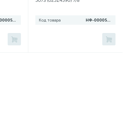
307S (023Z4590) 7/8"
НФ-00005675
Код товара
НФ-00005734