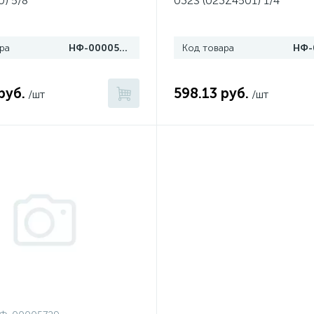
) 5/8"
032S (023Z4501) 1/4"
ра
НФ-00005651
Код товара
руб.
598.13 руб.
/шт
/шт