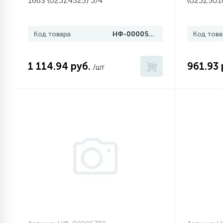
166S (023Z4525) 3/4"
(023Z5010
1
Противовесы
Код товара
НФ-00005694
Код това
16
Пружины бака
1 114.94 руб.
961.93 
/шт
44
Ребра барабана
147
Ремни привода
127
Ручки люка
33
Ручки переключения
94
Сальники барабана