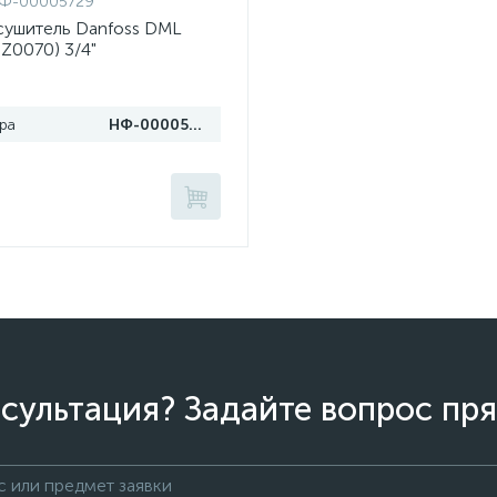
Ф-00005729
сушитель Danfoss DML
Z0070) 3/4"
ра
НФ-00005729
сультация? Задайте вопрос пря