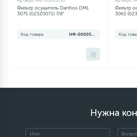
Артикул:
НФ-00005730
Артикул:
Н
Фильтр осушитель Danfoss DML
Фильтр о
307S (023Z0071) 7/8"
306S (023
77
Сливные насосы (помпы)
45
Код товара
НФ-00005730
Код това
Сливные фильтры
5
Смазки
15
Стекла люка
27
Суппорты (ступицы)
Нужна кон
6
Таходатчики
ТЭНы (нагревательные
90