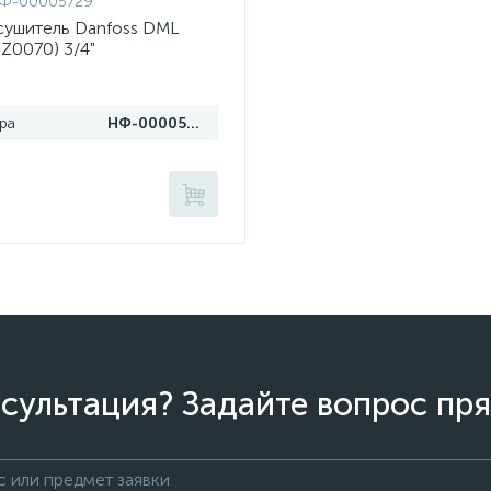
Ф-00005729
сушитель Danfoss DML
Z0070) 3/4"
ра
НФ-00005729
сультация? Задайте вопрос пря