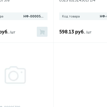
) 5/8"
032S (023Z4501) 1/4"
ра
НФ-00005651
Код товара
руб.
598.13 руб.
/шт
/шт