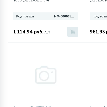
166S (023Z4525) 3/4"
(023Z5010
1
Противовесы
Код товара
НФ-00005694
Код това
16
Пружины бака
1 114.94 руб.
961.93 
/шт
44
Ребра барабана
147
Ремни привода
127
Ручки люка
33
Ручки переключения
94
Сальники барабана