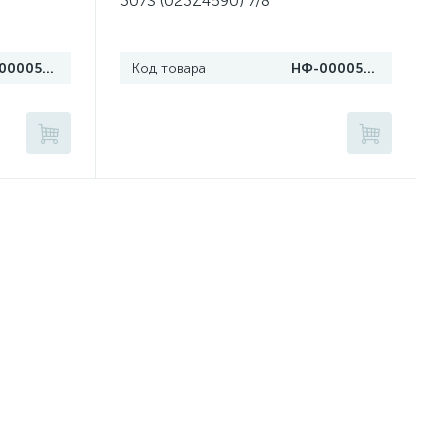
307S (023Z4590) 7/8"
НФ-00005675
Код товара
НФ-00005734