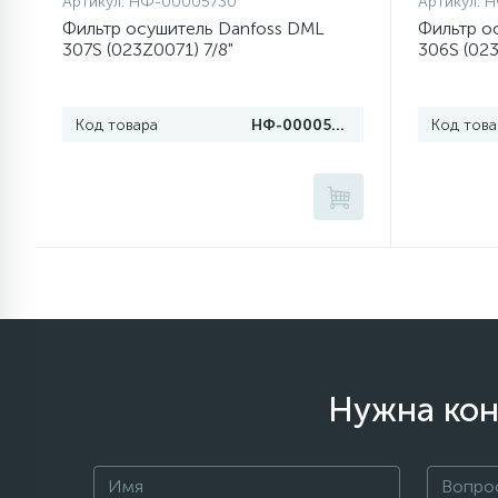
Артикул:
НФ-00005730
Артикул:
Н
Фильтр осушитель Danfoss DML
Фильтр о
307S (023Z0071) 7/8"
306S (023
77
Сливные насосы (помпы)
45
Код товара
НФ-00005730
Код това
Сливные фильтры
5
Смазки
15
Стекла люка
27
Суппорты (ступицы)
Нужна кон
6
Таходатчики
ТЭНы (нагревательные
90