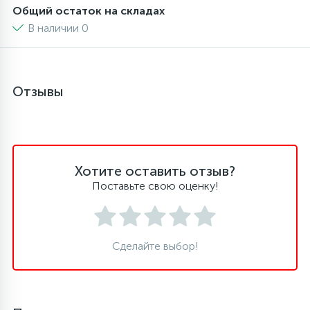
Общий остаток на складах
6
4
В наличии 0
Шлейфы дверей
Панели управления
87
3
Фильтры для воды
Патрубки
Отзывы
39
1
Вентили, проколки
Петли люка
2
Пластиковые изделия
Хотите оставить отзыв?
Поставьте свою оценку!
22
Подшипники
Сделайте выбор!
2
Программаторы, таймеры
1
Противовесы