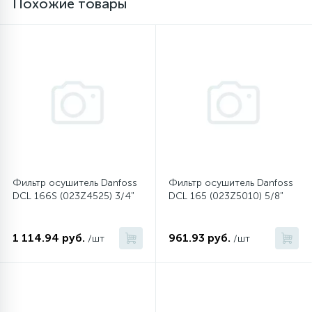
Похожие товары
16
Пружины бака
44
Ребра барабана
147
Ремни привода
127
Ручки люка
Фильтр осушитель Danfoss
Фильтр осушитель Danfoss
DCL 166S (023Z4525) 3/4"
DCL 165 (023Z5010) 5/8"
33
Ручки переключения
1 114.94 руб.
961.93 руб.
/шт
/шт
94
Сальники барабана
77
Сливные насосы (помпы)