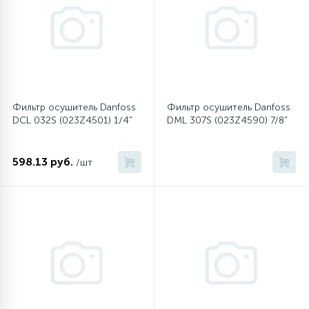
45
Сливные фильтры
5
Смазки
Фильтр осушитель Danfoss
Фильтр осушитель Danfoss
DCL 032S (023Z4501) 1/4"
DML 307S (023Z4590) 7/8"
15
Стекла люка
598.13 руб.
/шт
27
Суппорты (ступицы)
6
Таходатчики
90
ТЭНы (нагревательные элементы)
12
Улитки помп