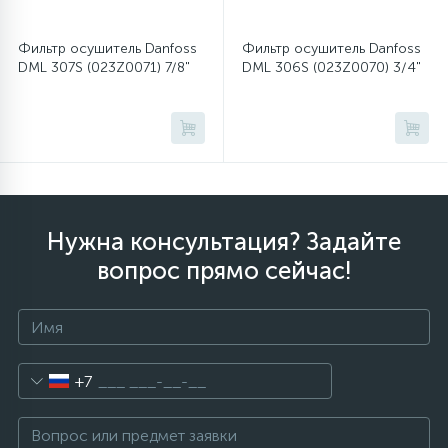
Фильтр осушитель Danfoss
Фильтр осушитель Danfoss
12
Шкивы барабана
DML 307S (023Z0071) 7/8"
DML 306S (023Z0070) 3/4"
9
Шланги залива
27
Шланги слива
Нужна консультация? Задайте
20
Щетки двигателя
вопрос прямо сейчас!
30
Электронные модули
+7