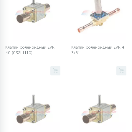
12
Шкивы барабана
9
Шланги залива
Клапан соленоидный EVR
Клапан соленоидный EVR 4
40 (032L1110)
3/8"
27
Шланги слива
20
Щетки двигателя
30
Электронные модули