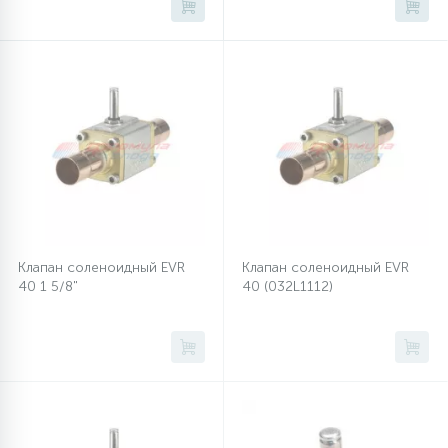
45
Сливные фильтры
5
Смазки
15
Стекла люка
27
Суппорты (ступицы)
Клапан соленоидный EVR
Клапан соленоидный EVR
40 1 5/8"
40 (032L1112)
6
Таходатчики
90
ТЭНы (нагревательные элементы)
12
Улитки помп