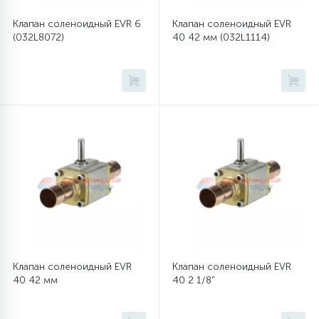
Клапан соленоидный EVR 6
Клапан соленоидный EVR
16
Пружины бака
(032L8072)
40 42 мм (032L1114)
44
Ребра барабана
147
Ремни привода
127
Ручки люка
33
Ручки переключения
94
Сальники барабана
Клапан соленоидный EVR
Клапан соленоидный EVR
40 42 мм
40 2 1/8"
77
Сливные насосы (помпы)