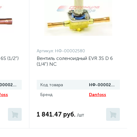
Артикул:
НФ-00002580
S (1/2")
Вентиль соленоидный EVR 3S D 6
(1/4") NC
НФ-00002587
Код товара
НФ-00002580
foss
Бренд
Danfoss
1 841.47 руб.
/шт