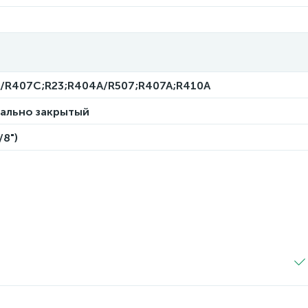
2/R407C;R23;R404A/R507;R407A;R410A
мально закрытый
/8")