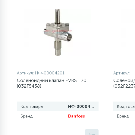
77
Сливные насосы (помпы)
45
Сливные фильтры
5
Смазки
15
Артикул:
НФ-00004201
Артикул:
Н
Стекла люка
Соленоидный клапан EVRST 20
Соленоид
(032F5438)
(032F2237
27
Суппорты (ступицы)
Код товара
НФ-00004201
Код това
6
Таходатчики
Бренд
Danfoss
Бренд
ТЭНы (нагревательные
90