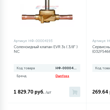
1
Противовесы
16
Пружины бака
Артикул:
НФ-00004193
Артикул:
Н
44
Ребра барабана
Соленоидный клапан EVR 3s ( 3/8" )
Сервисны
NC
(032F546
147
Ремни привода
Код товара
НФ-00004193
Код това
127
Ручки люка
Бренд
Danfoss
33
1 829.70 руб.
269.64 
Ручки переключения
/шт
94
Сальники барабана