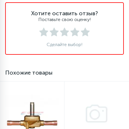
16
Хотите оставить отзыв?
Пружины бака
Поставьте свою оценку!
44
Ребра барабана
Сделайте выбор!
147
Ремни привода
127
Ручки люка
Похожие товары
33
Ручки переключения
94
Сальники барабана
77
Сливные насосы (помпы)