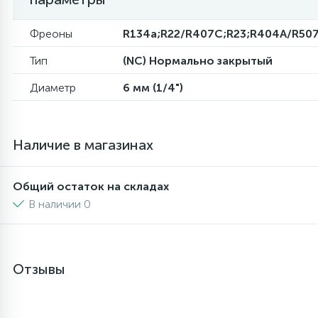
6
4
Шлейфы дверей
Панели управления
Фреоны
R134a;R22/R407C;R23;R404A/R50
Тип
(NC) Нормально закрытый
87
3
Фильтры для воды
Патрубки
Диаметр
6 мм (1/4")
39
1
Вентили, проколки
Петли люка
Наличие в магазинах
2
Пластиковые изделия
Общий остаток на складах
В наличии 0
22
Подшипники
2
Программаторы, таймеры
Отзывы
1
Противовесы