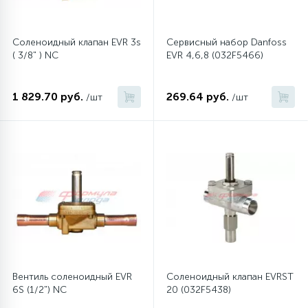
45
Сливные фильтры
Соленоидный клапан EVR 3s
Сервисный набор Danfoss
( 3/8" ) NC
EVR 4,6,8 (032F5466)
5
Смазки
1 829.70 руб.
269.64 руб.
/шт
/шт
15
Стекла люка
27
Суппорты (ступицы)
6
Таходатчики
90
ТЭНы (нагревательные элементы)
Вентиль соленоидный EVR
Соленоидный клапан EVRST
6S (1/2") NC
20 (032F5438)
12
Улитки помп