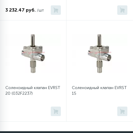
3 232.47 руб.
/шт
12
Шкивы барабана
9
Шланги залива
27
Шланги слива
20
Щетки двигателя
Соленоидный клапан EVRST
Соленоидный клапан EVRST
30
20 (032F2237)
15
Электронные модули