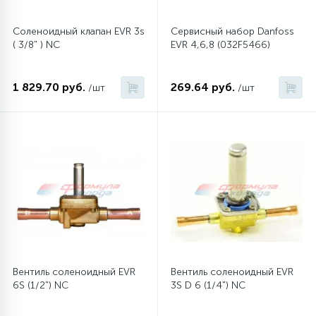
Соленоидный клапан EVR 3s
Сервисный набор Danfoss
45
Сливные фильтры
( 3/8" ) NC
EVR 4,6,8 (032F5466)
5
Смазки
1 829.70 руб.
269.64 руб.
/шт
/шт
15
Стекла люка
27
Суппорты (ступицы)
6
Таходатчики
90
ТЭНы (нагревательные элементы)
Вентиль соленоидный EVR
Вентиль соленоидный EVR
6S (1/2") NC
3S D 6 (1/4") NC
12
Улитки помп