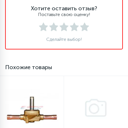
Хотите оставить отзыв?
16
Пружины бака
Поставьте свою оценку!
44
Ребра барабана
Сделайте выбор!
147
Ремни привода
Похожие товары
127
Ручки люка
33
Ручки переключения
94
Сальники барабана
77
Сливные насосы (помпы)