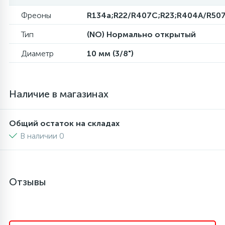
Фреоны
R134a;R22/R407C;R23;R404A/R50
6
4
Шлейфы дверей
Панели управления
Тип
(NO) Нормально открытый
87
3
Диаметр
10 мм (3/8")
Фильтры для воды
Патрубки
39
1
Вентили, проколки
Петли люка
Наличие в магазинах
2
Пластиковые изделия
Общий остаток на складах
В наличии 0
22
Подшипники
2
Отзывы
Программаторы, таймеры
1
Противовесы