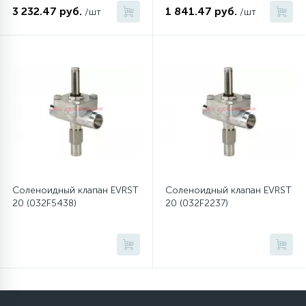
3 232.47 руб.
1 841.47 руб.
/шт
/шт
12
Шкивы барабана
9
Шланги залива
27
Шланги слива
20
Щетки двигателя
Соленоидный клапан EVRST
Соленоидный клапан EVRST
20 (032F5438)
20 (032F2237)
30
Электронные модули