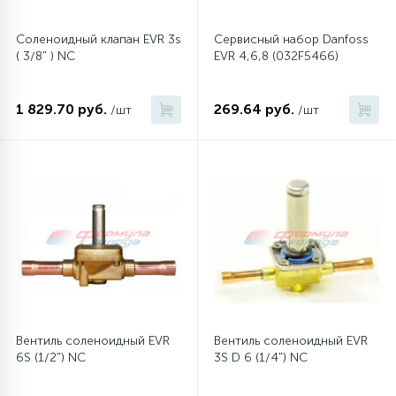
Соленоидный клапан EVR 3s
Сервисный набор Danfoss
45
Сливные фильтры
( 3/8" ) NC
EVR 4,6,8 (032F5466)
5
Смазки
1 829.70 руб.
269.64 руб.
/шт
/шт
15
Стекла люка
27
Суппорты (ступицы)
6
Таходатчики
90
ТЭНы (нагревательные элементы)
Вентиль соленоидный EVR
Вентиль соленоидный EVR
6S (1/2") NC
3S D 6 (1/4") NC
12
Улитки помп