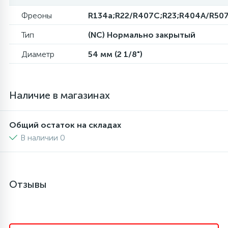
Фреоны
R134a;R22/R407C;R23;R404A/R50
6
4
Шлейфы дверей
Панели управления
Тип
(NC) Нормально закрытый
87
3
Диаметр
54 мм (2 1/8")
Фильтры для воды
Патрубки
39
1
Вентили, проколки
Петли люка
Наличие в магазинах
2
Пластиковые изделия
Общий остаток на складах
В наличии 0
22
Подшипники
2
Отзывы
Программаторы, таймеры
1
Противовесы