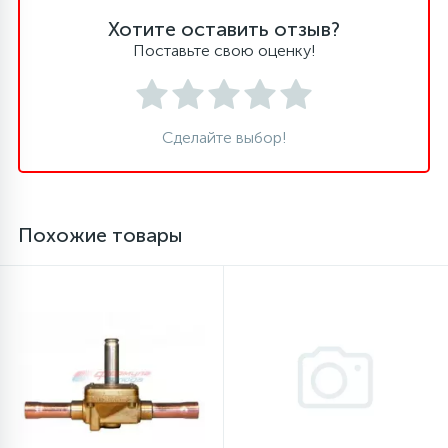
Хотите оставить отзыв?
16
Пружины бака
Поставьте свою оценку!
44
Ребра барабана
Сделайте выбор!
147
Ремни привода
Похожие товары
127
Ручки люка
33
Ручки переключения
94
Сальники барабана
77
Сливные насосы (помпы)