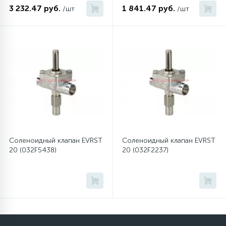
3 232.47 руб.
1 841.47 руб.
/шт
/шт
12
Шкивы барабана
9
Шланги залива
27
Шланги слива
20
Щетки двигателя
Соленоидный клапан EVRST
Соленоидный клапан EVRST
20 (032F5438)
20 (032F2237)
30
Электронные модули