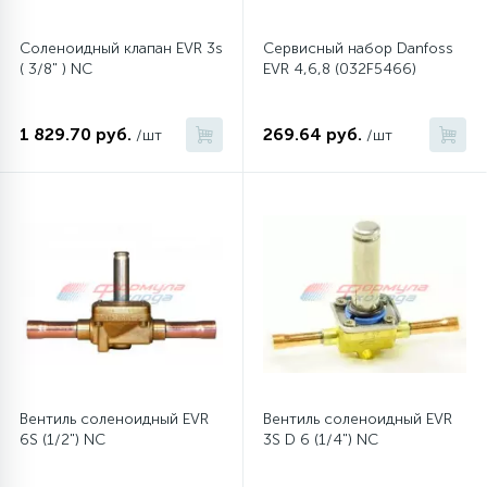
Соленоидный клапан EVR 3s
Сервисный набор Danfoss
45
Сливные фильтры
( 3/8" ) NC
EVR 4,6,8 (032F5466)
5
Смазки
1 829.70 руб.
269.64 руб.
/шт
/шт
15
Стекла люка
27
Суппорты (ступицы)
6
Таходатчики
90
ТЭНы (нагревательные элементы)
Вентиль соленоидный EVR
Вентиль соленоидный EVR
6S (1/2") NC
3S D 6 (1/4") NC
12
Улитки помп