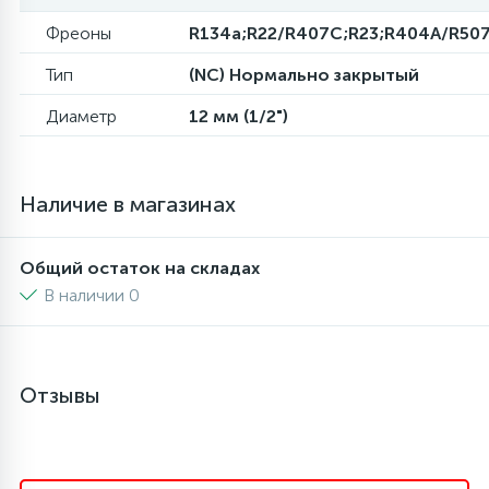
Фреоны
R134a;R22/R407C;R23;R404A/R50
6
4
Шлейфы дверей
Панели управления
Тип
(NC) Нормально закрытый
87
3
Диаметр
12 мм (1/2")
Фильтры для воды
Патрубки
39
1
Вентили, проколки
Петли люка
Наличие в магазинах
2
Пластиковые изделия
Общий остаток на складах
В наличии 0
22
Подшипники
2
Отзывы
Программаторы, таймеры
1
Противовесы