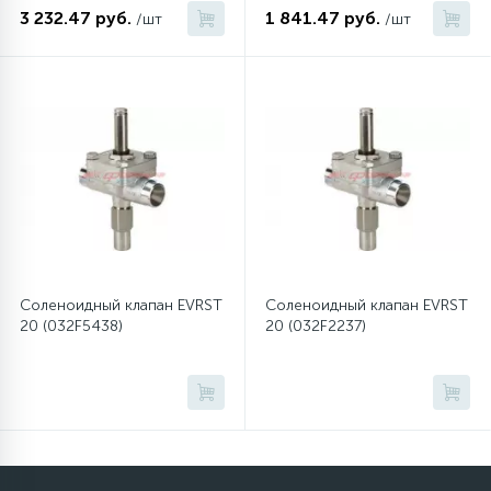
3 232.47 руб.
1 841.47 руб.
/шт
/шт
12
Шкивы барабана
9
Шланги залива
27
Шланги слива
20
Щетки двигателя
Соленоидный клапан EVRST
Соленоидный клапан EVRST
20 (032F5438)
20 (032F2237)
30
Электронные модули