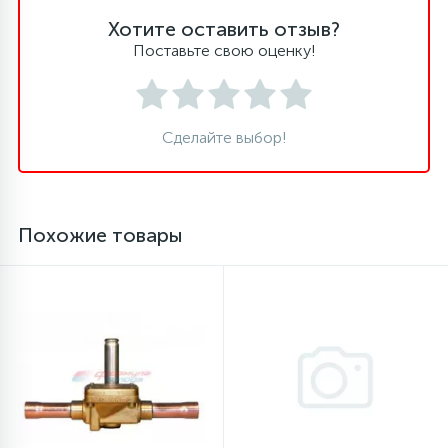
Хотите оставить отзыв?
16
Пружины бака
Поставьте свою оценку!
44
Ребра барабана
Сделайте выбор!
147
Ремни привода
Похожие товары
127
Ручки люка
33
Ручки переключения
94
Сальники барабана
77
Сливные насосы (помпы)