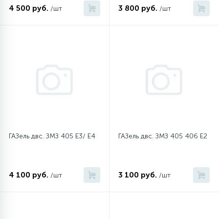
4 500 руб.
3 800 руб.
/шт
/шт
45
Сливные фильтры
5
Смазки
15
Стекла люка
27
Суппорты (ступицы)
ГАЗель двс. ЗМЗ 405 Е3/ Е4
ГАЗель двс. ЗМЗ 405 406 Е2
6
Таходатчики
4 100 руб.
3 100 руб.
/шт
/шт
90
ТЭНы (нагревательные элементы)
12
Улитки помп