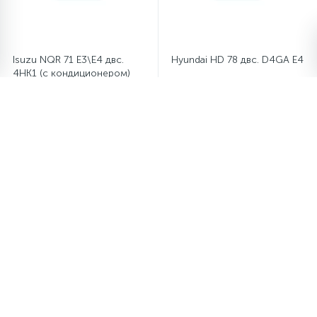
Isuzu NQR 71 E3\Е4 двс.
Hyundai HD 78 двс. D4GA E4
4НК1 (с кондиционером)
5 540 руб.
4 700 руб.
/шт
/шт
Ford Tranzit PSA4H 2.2 HD
Ford Transit двс.2.2L з/
(передний привод)
привод с 2012 г. в.