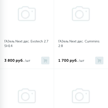
12
Шкивы барабана
9
Шланги залива
ГАЗель Next двс. Evotech 2.7
ГАЗель Next двс. Cummins
27
5Н14
2.8
Шланги слива
20
3 800 руб.
1 700 руб.
/шт
/шт
Щетки двигателя
30
Электронные модули