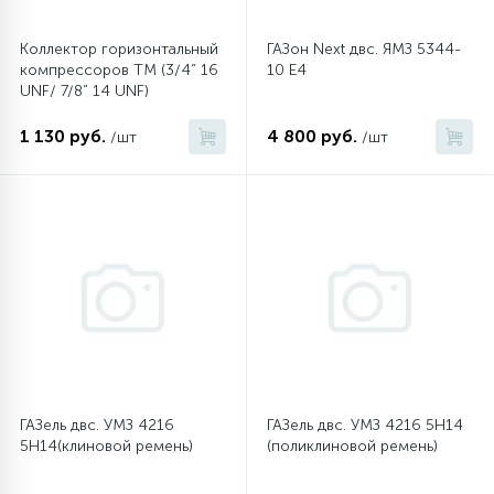
16
Коллектор горизонтальный
ГАЗон Next двс. ЯМЗ 5344-
Пружины бака
компрессоров ТМ (3/4” 16
10 Е4
UNF/ 7/8” 14 UNF)
44
Ребра барабана
1 130 руб.
4 800 руб.
/шт
/шт
147
Ремни привода
127
Ручки люка
33
Ручки переключения
94
Сальники барабана
ГАЗель двс. УМЗ 4216
ГАЗель двс. УМЗ 4216 5H14
5H14(клиновой ремень)
(поликлиновой ремень)
77
Сливные насосы (помпы)