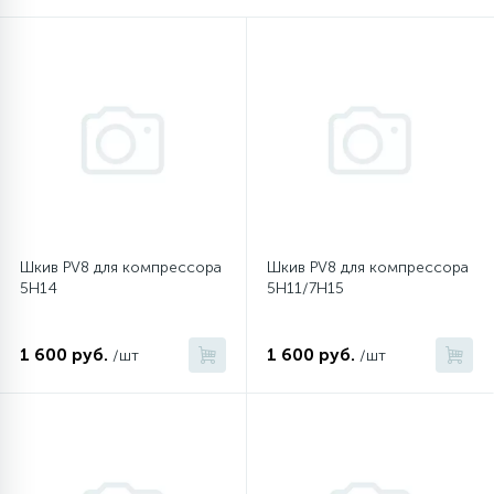
16
Пружины бака
44
Ребра барабана
147
Ремни привода
127
Шкив PV8 для компрессора
Шкив PV8 для компрессора
Ручки люка
5Н14
5H11/7H15
33
Ручки переключения
1 600 руб.
1 600 руб.
/шт
/шт
94
Сальники барабана
77
Сливные насосы (помпы)