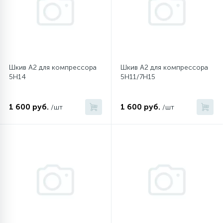
45
Сливные фильтры
5
Смазки
Шкив A2 для компрессора
Шкив A2 для компрессора
5Н14
5H11/7H15
15
Стекла люка
1 600 руб.
1 600 руб.
/шт
/шт
27
Суппорты (ступицы)
6
Таходатчики
90
ТЭНы (нагревательные элементы)
12
Улитки помп