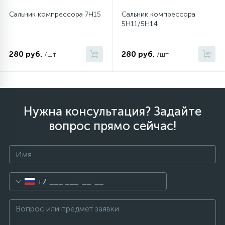
Сальник компрессора 7H15
Сальник компрессора
5H11/5H14
12
Шкивы барабана
280 руб.
280 руб.
/шт
/шт
9
Шланги залива
27
Шланги слива
Нужна консультация? Задайте
вопрос прямо сейчас!
20
Щетки двигателя
30
Электронные модули
+7