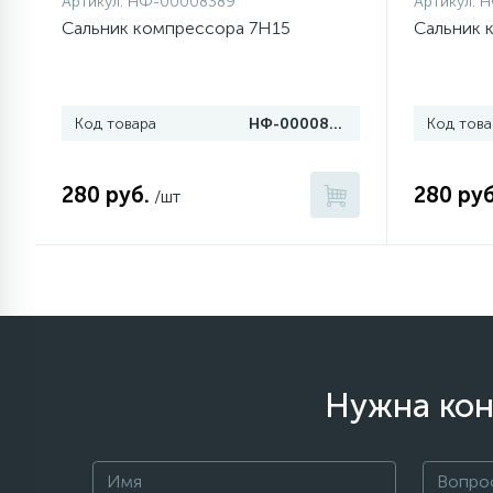
Артикул:
НФ-00008389
Артикул:
Н
Сальник компрессора 7H15
Сальник 
77
Сливные насосы (помпы)
45
Код товара
НФ-00008389
Код това
Сливные фильтры
280 руб.
280 руб
5
/шт
Смазки
15
Стекла люка
27
Суппорты (ступицы)
Нужна кон
6
Таходатчики
ТЭНы (нагревательные
90