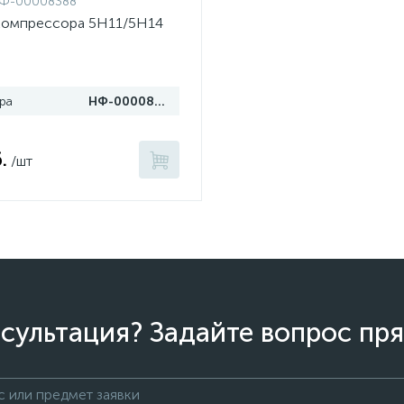
Ф-00008388
компрессора 5H11/5H14
ра
НФ-00008388
.
/шт
сультация? Задайте вопрос пря