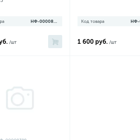
15
ра
НФ-00008402
Код товара
уб.
1 600 руб.
/шт
/шт