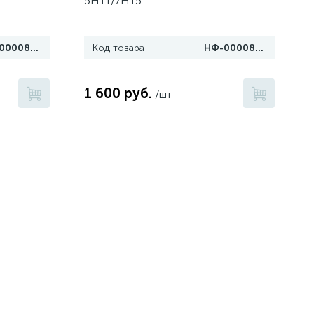
5H11/7H15
НФ-00008401
Код товара
НФ-00008400
1 600 руб.
/шт