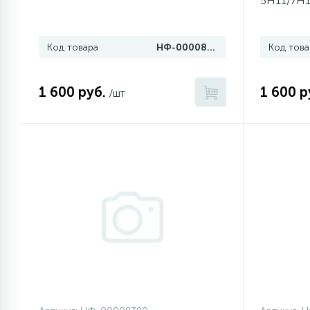
5H11/7H
1
Противовесы
Код товара
НФ-00008403
Код това
16
Пружины бака
1 600 руб.
1 600 р
/шт
44
Ребра барабана
147
Ремни привода
127
Ручки люка
33
Ручки переключения
94
Сальники барабана