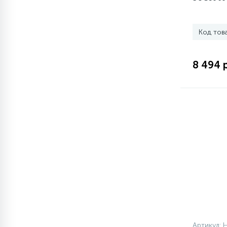
1
Противовесы
Код тов
16
Пружины бака
8 494 
44
Ребра барабана
147
Ремни привода
127
Ручки люка
33
Ручки переключения
94
Сальники барабана
Артикул: