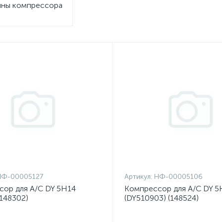
ны компрессора
НФ-00005127
Артикул:
НФ-00005106
ор для A/C DY 5H14
Компрессор для A/C DY 5
(148302)
(DY510903) (148524)