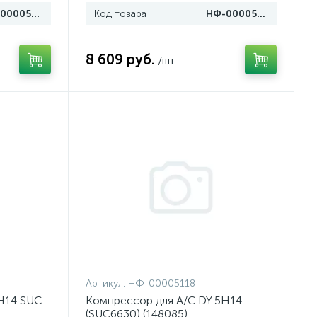
НФ-00005106
Код товара
НФ-00005126
8 609 руб.
/шт
Артикул:
НФ-00005118
H14 SUC
Компрессор для A/C DY 5H14
(SUC6630) (148085)