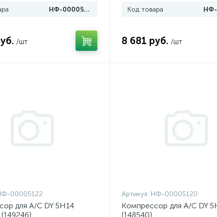
ара
НФ-00005127
Код товара
уб.
8 681 руб.
/шт
/шт
НФ-00005122
Артикул:
НФ-00005120
ор для A/C DY 5H14
Компрессор для A/C DY 5
(149246)
(148540)