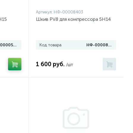
Артикул:
НФ-00008403
H15
Шкив PV8 для компрессора 5Н14
НФ-00005119
Код товара
НФ-00008403
1 600 руб.
/шт