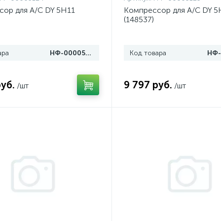
ор для A/C DY 5H11
Компрессор для A/C DY 5
(148537)
ара
НФ-00005124
Код товара
руб.
9 797 руб.
/шт
/шт