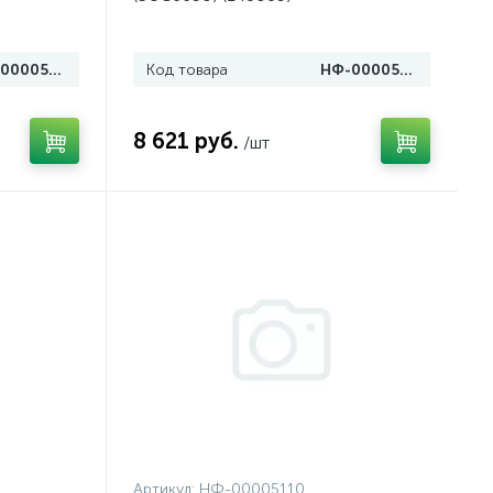
НФ-00005120
Код товара
НФ-00005118
8 621 руб.
/шт
Артикул:
НФ-00005110