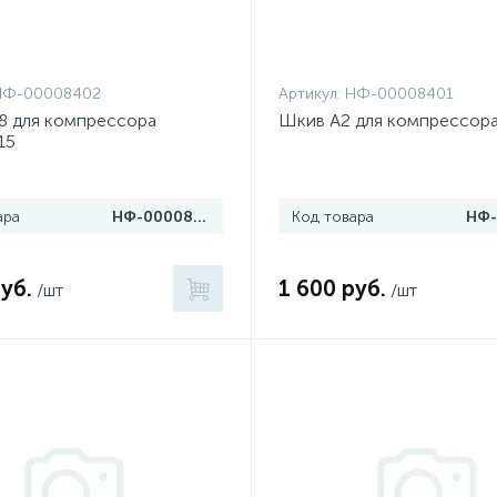
НФ-00008402
Артикул:
НФ-00008401
8 для компрессора
Шкив A2 для компрессор
15
ара
НФ-00008402
Код товара
уб.
1 600 руб.
/шт
/шт