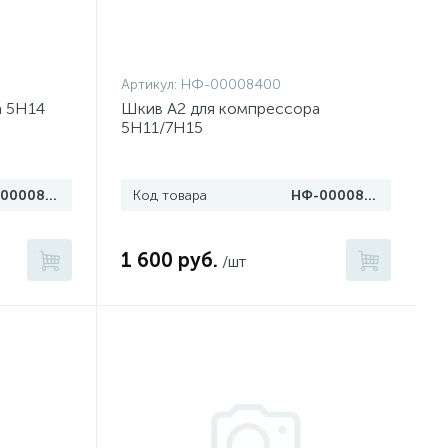
Артикул:
НФ-00008400
а 5Н14
Шкив A2 для компрессора
5H11/7H15
НФ-00008401
Код товара
НФ-00008400
1 600 руб.
/шт