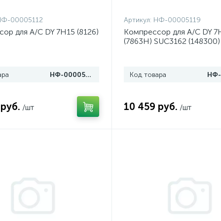
НФ-00005112
Артикул:
НФ-00005119
ор для A/C DY 7H15 (8126)
Компрессор для A/C DY 7
(7863Н) SUC3162 (148300)
ара
НФ-00005112
Код товара
 руб.
10 459 руб.
/шт
/шт