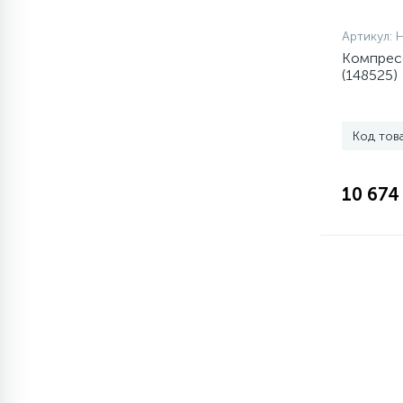
элементы)
Артикул:
12
Улитки помп
Компресс
(148525)
12
Шкивы барабана
Код тов
9
Шланги залива
10 674
27
Шланги слива
20
Щетки двигателя
30
Электронные модули