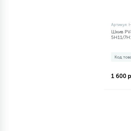
Артикул:
Шкив PV
5H11/7H
Код тов
1 600 р