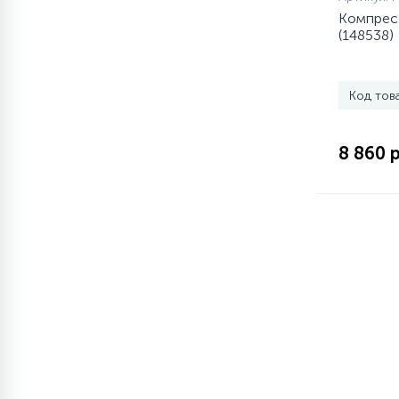
Компресс
(148538)
77
Сливные насосы (помпы)
Код тов
45
Сливные фильтры
8 860 
5
Смазки
15
Стекла люка
27
Суппорты (ступицы)
6
Таходатчики
ТЭНы (нагревательные
90