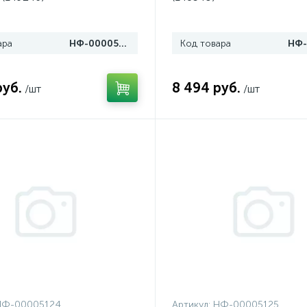
ара
НФ-00005122
Код товара
руб.
8 494 руб.
/шт
/шт
НФ-00005124
Артикул:
НФ-00005125