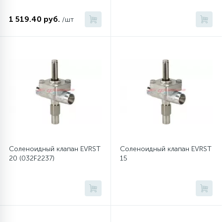
1 519.40 руб.
/шт
45
Сливные фильтры
5
Смазки
15
Стекла люка
27
Суппорты (ступицы)
Соленоидный клапан EVRST
Соленоидный клапан EVRST
6
Таходатчики
20 (032F2237)
15
90
ТЭНы (нагревательные элементы)
12
Улитки помп