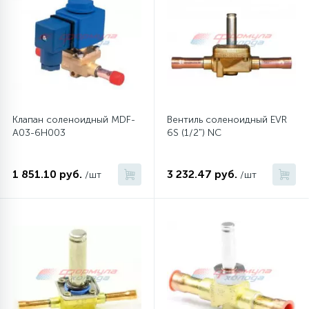
6
4
Шлейфы дверей
Панели управления
87
3
Фильтры для воды
Патрубки
39
1
Вентили, проколки
Петли люка
Клапан соленоидный MDF-
Вентиль соленоидный EVR
A03-6H003
6S (1/2") NC
2
Пластиковые изделия
1 851.10 руб.
3 232.47 руб.
/шт
/шт
22
Подшипники
2
Программаторы, таймеры
1
Противовесы