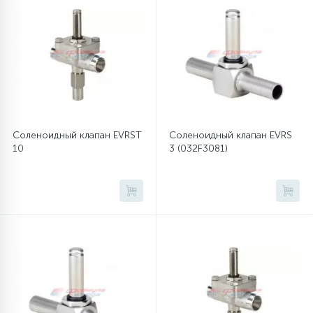
12
Шкивы барабана
9
Шланги залива
27
Шланги слива
Соленоидный клапан EVRST
Соленоидный клапан EVRS
10
3 (032F3081)
20
Щетки двигателя
30
Электронные модули