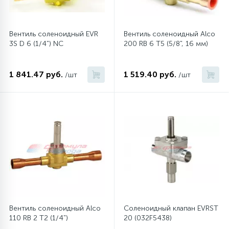
16
Пружины бака
Вентиль соленоидный EVR
Вентиль соленоидный Alco
3S D 6 (1/4") NC
200 RB 6 T5 (5/8", 16 мм)
44
Ребра барабана
1 841.47 руб.
1 519.40 руб.
/шт
/шт
147
Ремни привода
127
Ручки люка
33
Ручки переключения
94
Сальники барабана
Вентиль соленоидный Alco
Соленоидный клапан EVRST
110 RB 2 T2 (1/4")
20 (032F5438)
77
Сливные насосы (помпы)