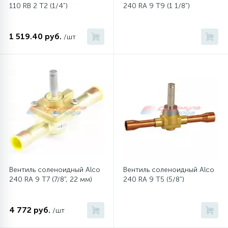
110 RB 2 T2 (1/4")
240 RA 9 T9 (1 1/8")
12
Шкивы барабана
1 519.40 руб.
/шт
9
Шланги залива
27
Шланги слива
20
Щетки двигателя
30
Электронные модули
Вентиль соленоидный Alco
Вентиль соленоидный Alco
240 RA 9 T7 (7/8", 22 мм)
240 RA 9 T5 (5/8")
4 772 руб.
/шт