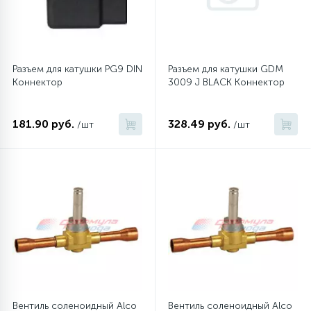
45
Сливные фильтры
Разъем для катушки PG9 DIN
Разъем для катушки GDM
5
Коннектор
3009 J BLACK Коннектор
Смазки
15
181.90 руб.
328.49 руб.
/шт
/шт
Стекла люка
27
Суппорты (ступицы)
6
Таходатчики
90
ТЭНы (нагревательные элементы)
12
Вентиль соленоидный Alco
Вентиль соленоидный Alco
Улитки помп