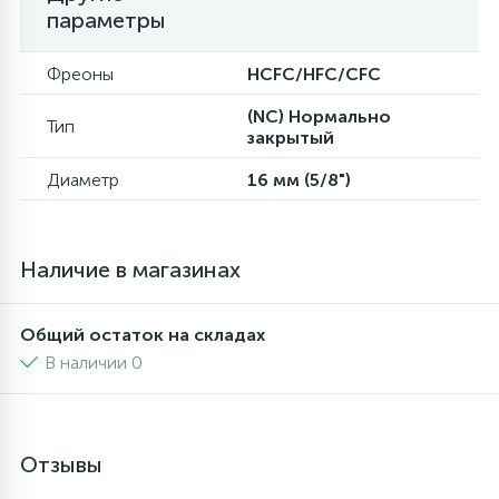
параметры
6
4
Шлейфы дверей
Панели управления
Фреоны
HCFC/HFC/CFC
87
3
(NC) Нормально
Фильтры для воды
Патрубки
Тип
закрытый
Диаметр
16 мм (5/8")
39
1
Вентили, проколки
Петли люка
2
Пластиковые изделия
Наличие в магазинах
22
Общий остаток на складах
Подшипники
В наличии 0
2
Программаторы, таймеры
Отзывы
1
Противовесы