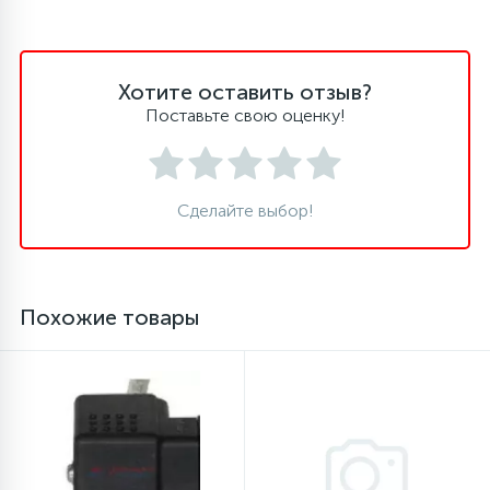
16
Пружины бака
Хотите оставить отзыв?
Поставьте свою оценку!
44
Ребра барабана
147
Ремни привода
Сделайте выбор!
127
Ручки люка
Похожие товары
33
Ручки переключения
94
Сальники барабана
77
Сливные насосы (помпы)