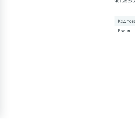
четырехв
элементы)
Value VM
12
Улитки помп
Код тов
Бренд
12
Шкивы барабана
9
Шланги залива
27
Шланги слива
20
Щетки двигателя
30
Электронные модули