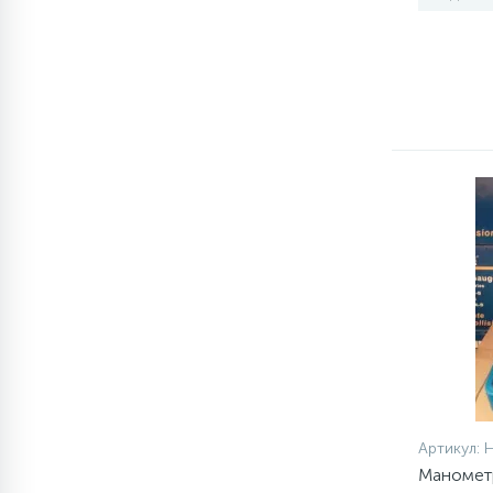
77
Сливные насосы (помпы)
45
Сливные фильтры
5
Смазки
15
Стекла люка
27
Суппорты (ступицы)
6
Таходатчики
Артикул:
Маномет
ТЭНы (нагревательные
90