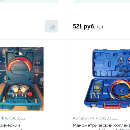
521 руб.
/шт
НФ-00003512
Артикул:
НФ-00003511
рический
Манометрический коллек