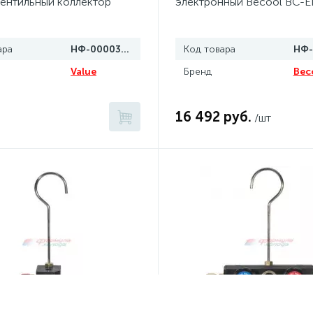
ентильный коллектор
электронный Becool BC-E
G-4R-410 (1/4 SAE)
ара
НФ-00003512
Код товара
Value
Бренд
Bec
16 492 руб.
/шт