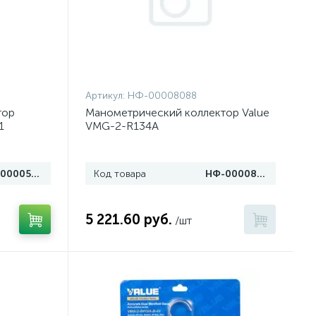
Артикул:
НФ-00008088
тор
Манометрический коллектор Value
1
VMG-2-R134A
НФ-00005329
Код товара
НФ-00008088
5 221.60 руб.
/шт