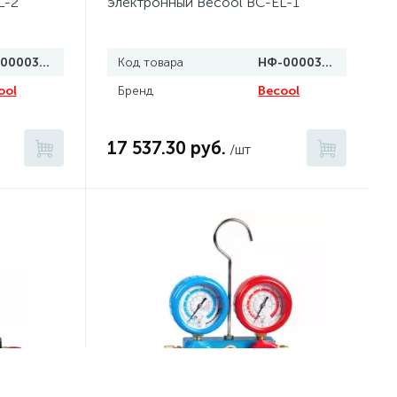
L-2
электронный Becool BC-EL-1
НФ-00003511
Код товара
НФ-00003510
ool
Бренд
Becool
17 537.30 руб.
/шт