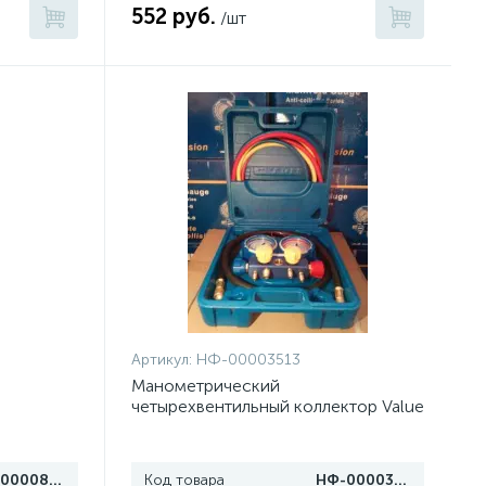
552 руб.
/шт
Артикул:
НФ-00003513
Манометрический
четырехвентильный коллектор Value
VMG-4R-410A (3/8 SAE)
НФ-00008231
Код товара
НФ-00003513