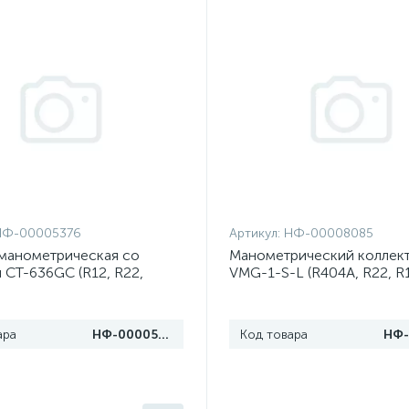
НФ-00005376
Артикул:
НФ-00008085
манометрическая со
Манометрический коллект
 CT-636GC (R12, R22,
VMG-1-S-L (R404A, R22, R
404a)
R407C)
ара
НФ-00005376
Код товара