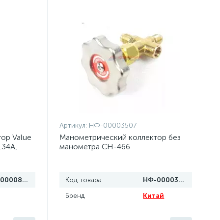
Артикул:
НФ-00003507
ор Value
Манометрический коллектор без
134A,
манометра СН-466
НФ-00008085
Код товара
НФ-00003507
Бренд
Китай