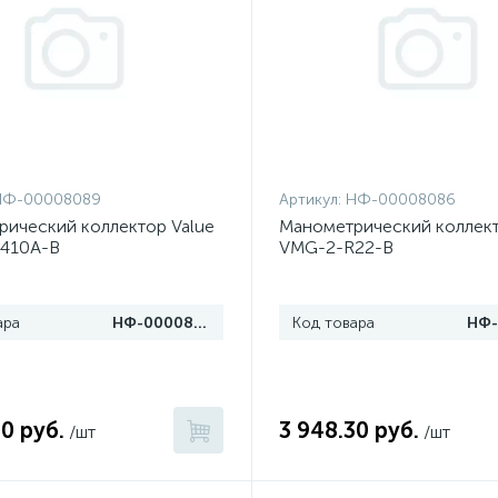
НФ-00008089
Артикул:
НФ-00008086
ический коллектор Value
Манометрический коллект
410A-B
VMG-2-R22-B
ара
НФ-00008089
Код товара
0 руб.
3 948.30 руб.
/шт
/шт