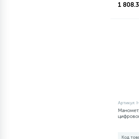
1 808.3
1
Противовесы
16
Пружины бака
44
Ребра барабана
147
Ремни привода
127
Ручки люка
Артикул:
Маномет
33
Ручки переключения
цифровой
94
Сальники барабана
Код тов