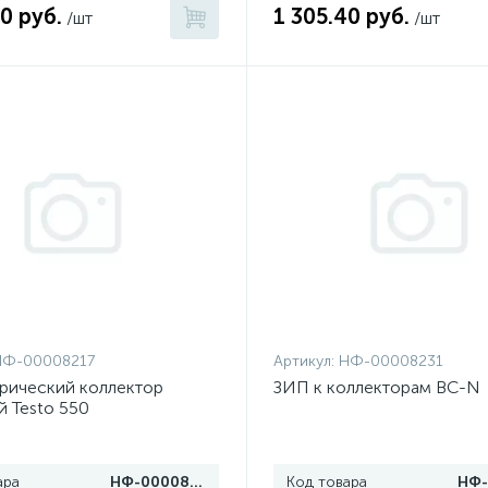
0 руб.
1 305.40 руб.
/шт
/шт
НФ-00008217
Артикул:
НФ-00008231
рический коллектор
ЗИП к коллекторам BC-N
 Testo 550
ара
НФ-00008217
Код товара