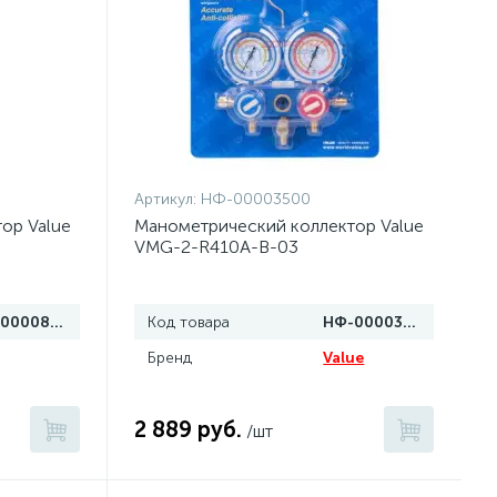
Артикул:
НФ-00003500
ор Value
Манометрический коллектор Value
VMG-2-R410A-B-03
НФ-00008086
Код товара
НФ-00003500
Бренд
Value
2 889 руб.
/шт