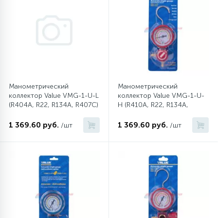
12
Шкивы барабана
9
Шланги залива
Манометрический
Манометрический
27
Шланги слива
коллектор Value VMG-1-U-L
коллектор Value VMG-1-U-
(R404A, R22, R134A, R407C)
H (R410A, R22, R134A,
R407C)
20
1 369.60 руб.
1 369.60 руб.
/шт
/шт
Щетки двигателя
30
Электронные модули