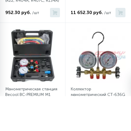
(R22, R404A, R407C, R134A)
952.30 руб.
11 652.30 руб.
/шт
/шт
Манометрическая станция
Коллектор
Becool BC-PREMIUM M1
манометрический CT-636G
(R22, R134A, R404A, R407C)
(R600A)
6 313 руб.
1 059.30 руб.
/шт
/шт