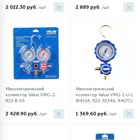
2 022.30 руб.
2 889 руб.
/шт
/шт
45
Сливные фильтры
5
Смазки
15
Стекла люка
27
Суппорты (ступицы)
Манометрический
Манометрический
коллектор Value VMG-2-
коллектор Value VMG-1-U-L
6
Таходатчики
R22-B-03
(R410A, R22, R134A, R407C)
2 428.90 руб.
1 369.60 руб.
/шт
/шт
90
ТЭНы (нагревательные элементы)
12
Улитки помп