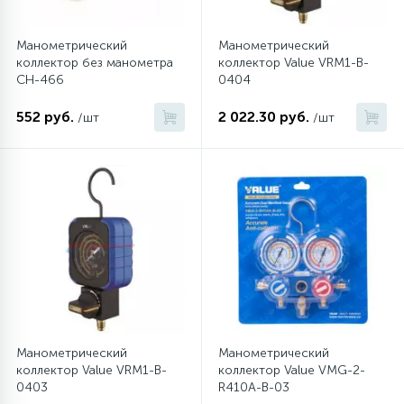
16
Пружины бака
Манометрический
Манометрический
коллектор без манометра
коллектор Value VRM1-B-
СН-466
0404
44
Ребра барабана
552 руб.
2 022.30 руб.
/шт
/шт
147
Ремни привода
127
Ручки люка
33
Ручки переключения
94
Сальники барабана
Манометрический
Манометрический
коллектор Value VRM1-B-
коллектор Value VMG-2-
0403
R410A-B-03
77
Сливные насосы (помпы)