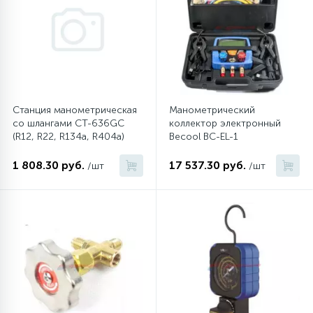
6
4
Шлейфы дверей
Панели управления
Фильтры осушители
87
3
Фильтры для воды
Патрубки
Фильтры разборные
Станция манометрическая
Манометрический
39
1
Вентили, проколки
Петли люка
Шаровые вентили
со шлангами CT-636GC
коллектор электронный
(R12, R22, R134a, R404a)
Becool BC-EL-1
2
1 808.30 руб.
17 537.30 руб.
Пластиковые изделия
Электрокомпоненты
/шт
/шт
22
Подшипники
2
Программаторы, таймеры
1
Противовесы