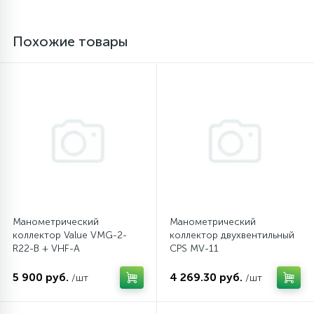
16
Пружины бака
Похожие товары
44
Ребра барабана
147
Ремни привода
127
Ручки люка
33
Ручки переключения
Манометрический
Манометрический
коллектор Value VMG-2-
коллектор двухвентильный
R22-B + VHF-A
CPS MV-11
94
Сальники барабана
5 900 руб.
4 269.30 руб.
/шт
/шт
77
Сливные насосы (помпы)