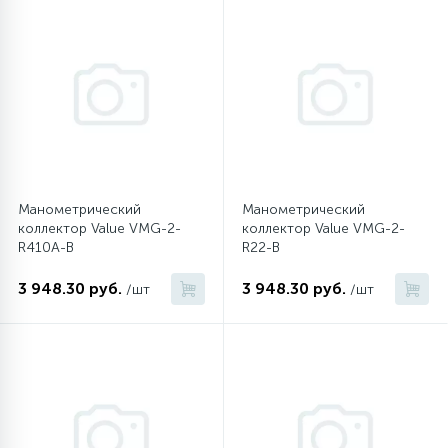
45
Сливные фильтры
5
Смазки
15
Стекла люка
Манометрический
Манометрический
коллектор Value VMG-2-
коллектор Value VMG-2-
27
R410A-B
R22-B
Суппорты (ступицы)
3 948.30 руб.
3 948.30 руб.
/шт
/шт
6
Таходатчики
90
ТЭНы (нагревательные элементы)
12
Улитки помп