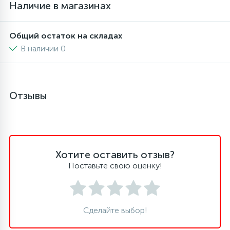
Наличие в магазинах
6
4
Шлейфы дверей
Панели управления
Фильтры осушители
Общий остаток на складах
В наличии 0
87
3
Фильтры для воды
Патрубки
Фильтры разборные
39
1
Вентили, проколки
Петли люка
Шаровые вентили
Отзывы
2
Пластиковые изделия
Электрокомпоненты
22
Хотите оставить отзыв?
Подшипники
Поставьте свою оценку!
2
Программаторы, таймеры
Сделайте выбор!
1
Противовесы