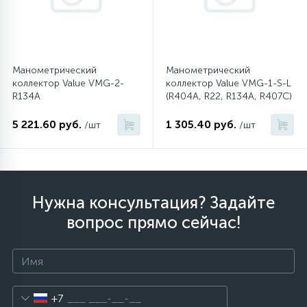
12
Шкивы барабана
Манометрический
Манометрический
9
коллектор Value VMG-2-
коллектор Value VMG-1-S-L
Шланги залива
R134A
(R404A, R22, R134A, R407C)
5 221.60 руб.
1 305.40 руб.
/шт
/шт
27
Шланги слива
20
Щетки двигателя
Нужна консультация? Задайте
30
вопрос прямо сейчас!
Электронные модули
+7