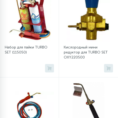
12
Шкивы барабана
9
Шланги залива
Набор для пайки TURBO
Кислородный мини
27
Шланги слива
SET (115050)
редуктор для TURBO SET
OXY220500
20
Щетки двигателя
30
Электронные модули