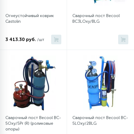
16
Пружины бака
Огнеустойчивый коврик
Сварочный пост Becool
Castolin
BC3LOxy/BLG
44
Ребра барабана
3 413.30 руб.
/шт
147
Ремни привода
127
Ручки люка
33
Ручки переключения
94
Сальники барабана
Сварочный пост Becool BC-
Сварочный пост Becool BC-
5Oxy/5Pr (R) (роликовые
5LOxy/2BLG
77
опоры)
Сливные насосы (помпы)