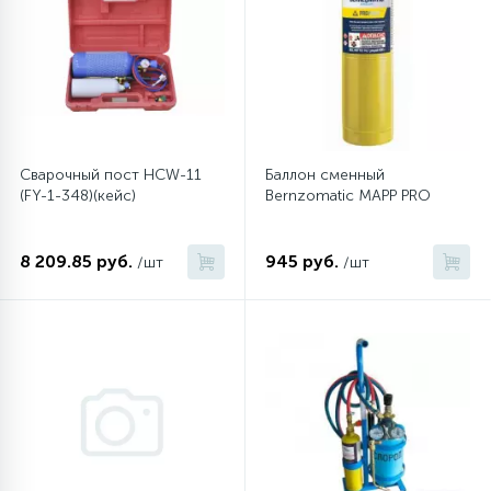
6
4
Шлейфы дверей
Панели управления
Фильтры осушители
87
3
Фильтры для воды
Патрубки
Фильтры разборные
Сварочный пост HCW-11
Баллон сменный
39
1
Вентили, проколки
Петли люка
Шаровые вентили
(FY-1-348)(кейс)
Bernzomatic MAPP PRO
2
Пластиковые изделия
Электрокомпоненты
8 209.85 руб.
945 руб.
/шт
/шт
22
Подшипники
2
Программаторы, таймеры
1
Противовесы