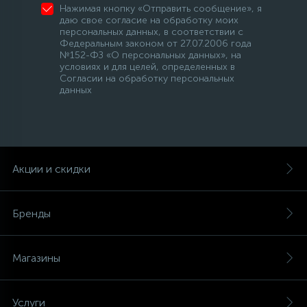
Нажимая кнопку «Отправить сообщение», я
даю свое согласие на обработку моих
персональных данных, в соответствии с
Федеральным законом от 27.07.2006 года
№152-ФЗ «О персональных данных», на
условиях и для целей, определенных в
Согласии на обработку персональных
данных
Акции и скидки
Бренды
Магазины
Услуги