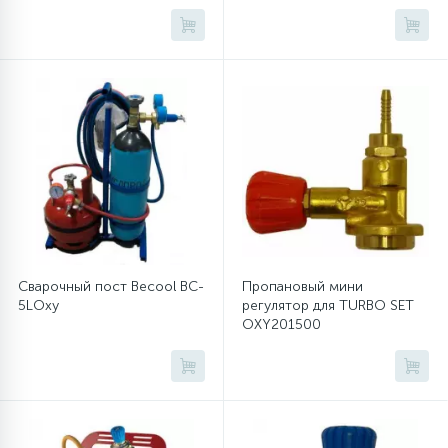
45
Сливные фильтры
5
Смазки
15
Стекла люка
27
Суппорты (ступицы)
Сварочный пост Becool BC-
Пропановый мини
5LOxy
регулятор для TURBO SET
6
Таходатчики
OXY201500
90
ТЭНы (нагревательные элементы)
12
Улитки помп