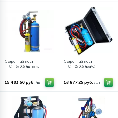
45
Сливные фильтры
5
Смазки
15
Стекла люка
Сварочный пост
Сварочный пост
27
Суппорты (ступицы)
ПГСП-5/0,5 (штатив)
ПГСП-2/0,5 (кейс)
6
15 483.60 руб.
18 877.25 руб.
/шт
/шт
Таходатчики
90
ТЭНы (нагревательные элементы)
12
Улитки помп