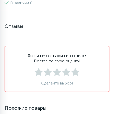
В наличии 0
16
Пружины бака
Отзывы
44
Ребра барабана
147
Ремни привода
Хотите оставить отзыв?
127
Поставьте свою оценку!
Ручки люка
33
Ручки переключения
Сделайте выбор!
94
Сальники барабана
Похожие товары
77
Сливные насосы (помпы)