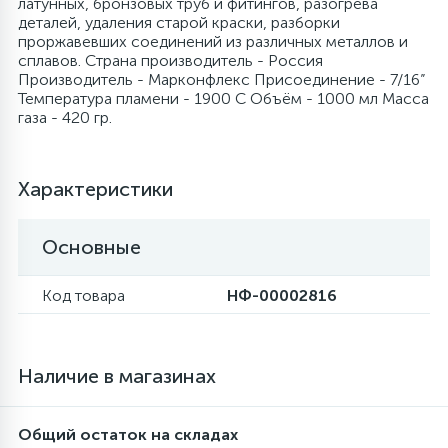
латунных, бронзовых труб и фитингов, разогрева
деталей, удаления старой краски, разборки
6
4
проржавевших соединений из различных металлов и
Шлейфы дверей
Панели управления
Фильтры осушители
сплавов. Страна производитель - Россия
Производитель - Марконфлекс Присоединение - 7/16”
Температура пламени - 1900 С Объём - 1000 мл Масса
87
3
Фильтры для воды
Патрубки
Фильтры разборные
газа - 420 гр.
39
1
Вентили, проколки
Петли люка
Шаровые вентили
Характеристики
2
Пластиковые изделия
Электрокомпоненты
Основные
22
Код товара
НФ-00002816
Подшипники
2
Программаторы, таймеры
Наличие в магазинах
1
Противовесы
Общий остаток на складах