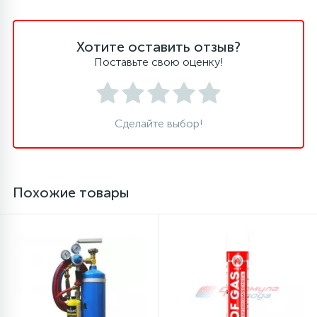
16
Пружины бака
Хотите оставить отзыв?
Поставьте свою оценку!
44
Ребра барабана
147
Сделайте выбор!
Ремни привода
127
Ручки люка
Похожие товары
33
Ручки переключения
94
Сальники барабана
77
Сливные насосы (помпы)