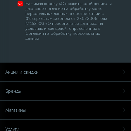
Нажимая кнопку «Отправить сообщение», я
даю свое согласие на обработку моих
персональных данных, в соответствии с
Федеральным законом от 27.07.2006 года
№152-ФЗ «О персональных данных», на
условиях и для целей, определенных в
Согласии на обработку персональных
данных
Акции и скидки
Бренды
Магазины
Услуги