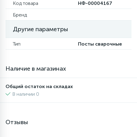
Код товара
НФ-00004167
6
4
Шлейфы дверей
Панели управления
Фильтры осушители
Бренд
Другие параметры
87
3
Фильтры для воды
Патрубки
Фильтры разборные
Тип
Посты сварочные
39
1
Вентили, проколки
Петли люка
Шаровые вентили
Наличие в магазинах
2
Пластиковые изделия
Электрокомпоненты
Общий остаток на складах
22
Подшипники
В наличии 0
2
Программаторы, таймеры
Отзывы
1
Противовесы