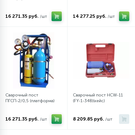
16 271.35 руб.
14 277.25 руб.
12
/шт
/шт
Шкивы барабана
9
Шланги залива
27
Шланги слива
20
Щетки двигателя
30
Сварочный пост
Сварочный пост HCW-11
Электронные модули
ПГСП-2/0,5 (платформа)
(FY-1-348)(кейс)
16 271.35 руб.
8 209.85 руб.
/шт
/шт