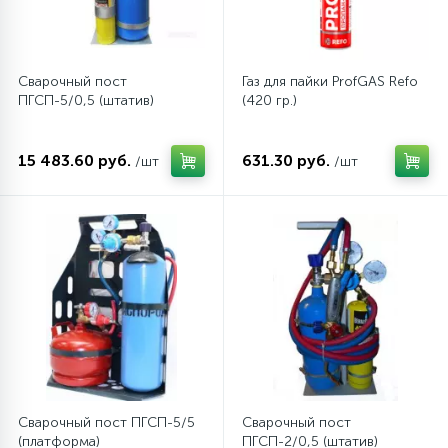
45
Сливные фильтры
Сварочный пост
Газ для пайки ProfGAS Refo
ПГСП-5/0,5 (штатив)
(420 гр.)
5
Смазки
15 483.60 руб.
631.30 руб.
/шт
/шт
15
Стекла люка
27
Суппорты (ступицы)
6
Таходатчики
90
ТЭНы (нагревательные элементы)
Сварочный пост ПГСП-5/5
Сварочный пост
12
(платформа)
ПГСП-2/0,5 (штатив)
Улитки помп