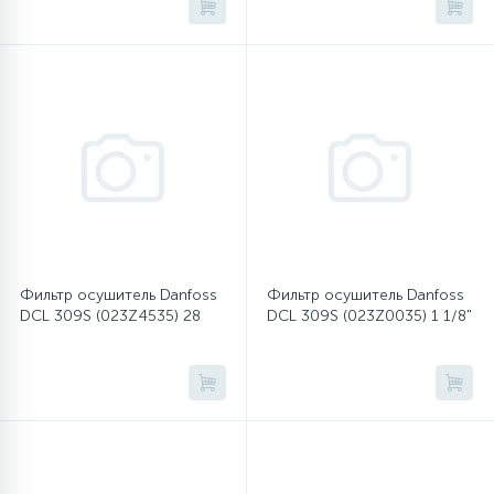
45
Сливные фильтры
5
Смазки
15
Стекла люка
27
Суппорты (ступицы)
Фильтр осушитель Danfoss
Фильтр осушитель Danfoss
DCL 309S (023Z4535) 28
DCL 309S (023Z0035) 1 1/8"
6
Таходатчики
90
ТЭНы (нагревательные элементы)
12
Улитки помп