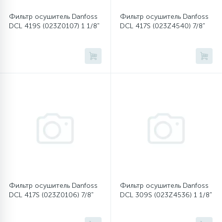
Фильтр осушитель Danfoss
Фильтр осушитель Danfoss
16
Пружины бака
DCL 419S (023Z0107) 1 1/8"
DCL 417S (023Z4540) 7/8"
44
Ребра барабана
147
Ремни привода
127
Ручки люка
33
Ручки переключения
94
Сальники барабана
Фильтр осушитель Danfoss
Фильтр осушитель Danfoss
DCL 417S (023Z0106) 7/8"
DCL 309S (023Z4536) 1 1/8"
77
Сливные насосы (помпы)