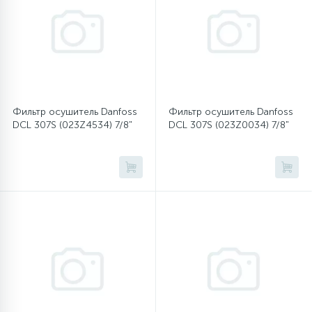
12
Шкивы барабана
9
Шланги залива
Фильтр осушитель Danfoss
Фильтр осушитель Danfoss
DCL 307S (023Z4534) 7/8"
DCL 307S (023Z0034) 7/8"
27
Шланги слива
20
Щетки двигателя
30
Электронные модули