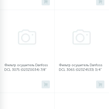
45
Сливные фильтры
5
Смазки
15
Стекла люка
27
Суппорты (ступицы)
Фильтр осушитель Danfoss
Фильтр осушитель Danfoss
DCL 307S (023Z0034) 7/8"
DCL 306S (023Z4533) 3/4"
6
Таходатчики
90
ТЭНы (нагревательные элементы)
12
Улитки помп