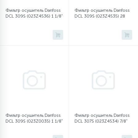
Фильтр осушитель Danfoss
Фильтр осушитель Danfoss
16
Пружины бака
DCL 309S (023Z4536) 1 1/8"
DCL 309S (023Z4535) 28
44
Ребра барабана
147
Ремни привода
127
Ручки люка
33
Ручки переключения
94
Сальники барабана
Фильтр осушитель Danfoss
Фильтр осушитель Danfoss
DCL 309S (023Z0035) 1 1/8"
DCL 307S (023Z4534) 7/8"
77
Сливные насосы (помпы)