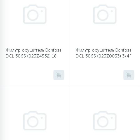
12
Шкивы барабана
9
Шланги залива
Фильтр осушитель Danfoss
Фильтр осушитель Danfoss
DCL 306S (023Z4532) 18
DCL 306S (023Z0033) 3/4"
27
Шланги слива
20
Щетки двигателя
30
Электронные модули