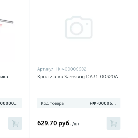
Артикул:
НФ-00006682
ника
Крыльчатка Samsung DA31-00320A
НФ-00000016
Код товара
НФ-00006682
629.70 руб.
/шт