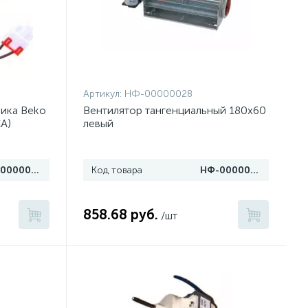
Артикул:
НФ-00000028
ника Beko
Вентилятор тангенциальный 180х60
A)
левый
НФ-00000004
Код товара
НФ-00000028
858.68 руб.
/шт