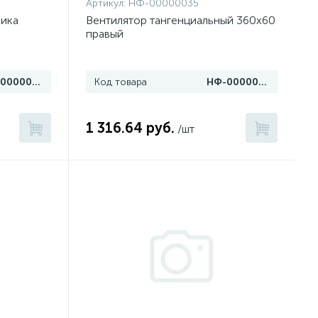
Артикул:
НФ-00000035
ника
Вентилятор тангенциальный 360х60
правый
НФ-00000011
Код товара
НФ-00000035
1 316.64 руб.
/шт