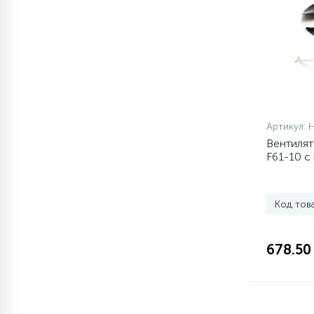
элементы)
12
Улитки помп
12
Шкивы барабана
Артикул:
9
Шланги залива
Вентилят
F61-10 с
27
Шланги слива
Код тов
20
Щетки двигателя
678.50
30
Электронные модули