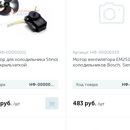
НФ-00000021
Артикул:
НФ-00006933
ор для холодильника Stinol
Мотор вентилятора EM25
 крыльчаткой
холодильников Bosch, Si
(230V)
ара
НФ-00000021
Код товара
 руб.
483 руб.
/шт
/шт