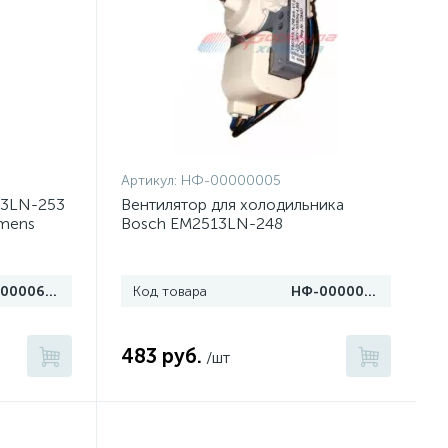
Артикул:
НФ-00000005
13LN-253
Вентилятор для холодильника
emens
Bosch EM2513LN-248
НФ-00006933
Код товара
НФ-00000005
483 руб.
/шт