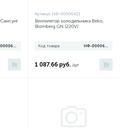
Артикул:
НФ-00006421
 Самсунг
Вентилятор холодильника Beko,
Blomberg GN (220V)
НФ-00006424
Код товара
НФ-00006421
1 087.66 руб.
/шт