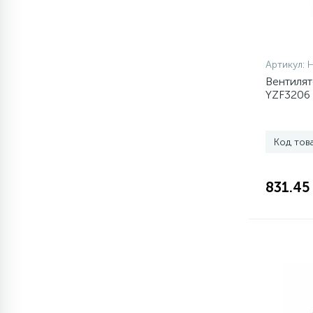
1
Противовесы
Артикул:
16
Пружины бака
Вентилят
YZF3206 
44
Ребра барабана
Код тов
147
Ремни привода
831.45
127
Ручки люка
33
Ручки переключения
94
Сальники барабана