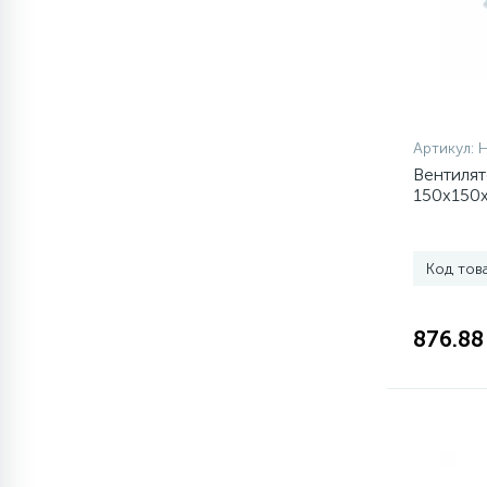
77
Сливные насосы (помпы)
45
Сливные фильтры
Артикул:
Вентилят
5
150х150х
Смазки
15
Код тов
Стекла люка
27
876.88
Суппорты (ступицы)
6
Таходатчики
ТЭНы (нагревательные
90