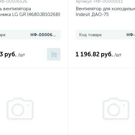
НФ-00006526
Артикул:
НФ-00000011
ь вентилятора
Вентилятор для холодиль
ника LG GR (4680JB1026B)
Indesit ДАО-75
ара
НФ-00006526
Код товара
3 руб.
1 196.82 руб.
/шт
/шт