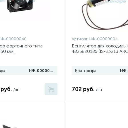
НФ-00000040
Артикул:
НФ-00000004
ор форточного типа
Вентилятор для холодиль
50 мм.
4825820185 (IS-23213 ARC
ара
НФ-00000040
Код товара
 руб.
702 руб.
/шт
/шт