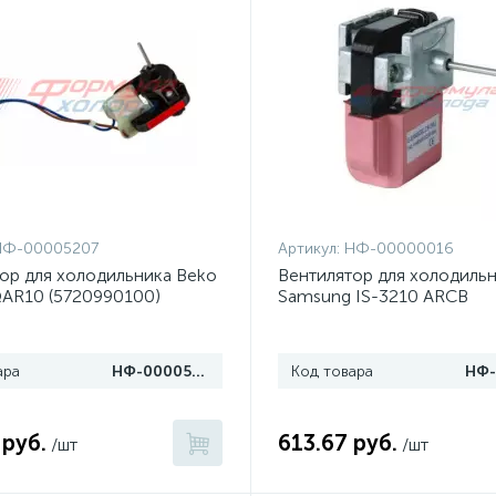
НФ-00005207
Артикул:
НФ-00000016
ор для холодильника Beko
Вентилятор для холодиль
QAR10 (5720990100)
Samsung IS-3210 ARCB
ара
НФ-00005207
Код товара
 руб.
613.67 руб.
/шт
/шт