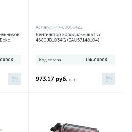
Артикул:
НФ-00006422
ильников
Вентилятор холодильника LG
 Beko
4680JB1034G (EAU57148104)
НФ-00006936
Код товара
НФ-00006422
973.17 руб.
/шт