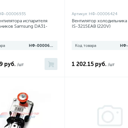
НФ-00006935
Артикул:
НФ-00006424
нтилятора испарителя
Вентилятор холодильника
ьников Samsung DA31-
IS-3215EAB (220V)
ара
НФ-00006935
Код товара
9 руб.
1 202.15 руб.
/шт
/шт