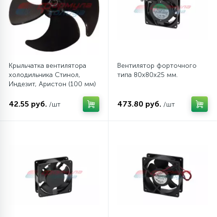
45
Сливные фильтры
5
Смазки
Крыльчатка вентилятора
Вентилятор форточного
холодильника Стинол,
типа 80х80х25 мм.
Индезит, Аристон (100 мм)
15
Стекла люка
42.55 руб.
473.80 руб.
/шт
/шт
27
Суппорты (ступицы)
6
Таходатчики
90
ТЭНы (нагревательные элементы)
12
Улитки помп