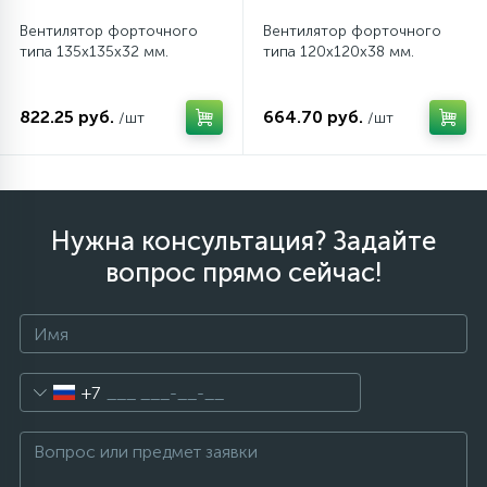
Вентилятор форточного
Вентилятор форточного
типа 135х135х32 мм.
типа 120х120х38 мм.
12
Шкивы барабана
822.25 руб.
664.70 руб.
/шт
/шт
9
Шланги залива
27
Шланги слива
Нужна консультация? Задайте
вопрос прямо сейчас!
20
Щетки двигателя
30
Электронные модули
+7