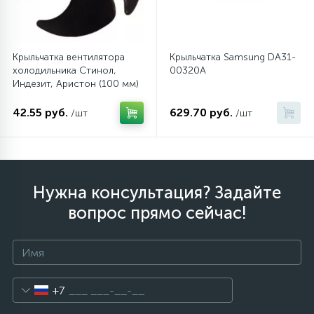
45
Сливные фильтры
Крыльчатка вентилятора
Крыльчатка Samsung DA31-
холодильника Стинол,
00320A
5
Индезит, Аристон (100 мм)
Смазки
42.55 руб.
629.70 руб.
/шт
/шт
15
Стекла люка
27
Суппорты (ступицы)
Нужна консультация? Задайте
вопрос прямо сейчас!
6
Таходатчики
90
ТЭНы (нагревательные элементы)
+7
12
Улитки помп