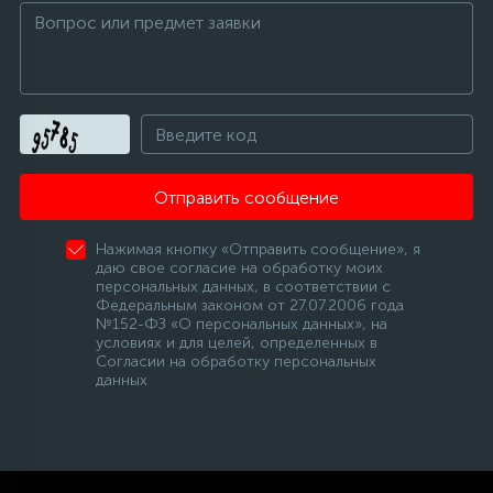
12
Шкивы барабана
9
Шланги залива
Отправить сообщение
27
Шланги слива
Нажимая кнопку «Отправить сообщение», я
даю свое согласие на обработку моих
20
Щетки двигателя
персональных данных, в соответствии с
Федеральным законом от 27.07.2006 года
№152-ФЗ «О персональных данных», на
условиях и для целей, определенных в
30
Электронные модули
Согласии на обработку персональных
данных