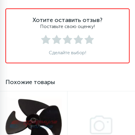
16
Пружины бака
Хотите оставить отзыв?
Поставьте свою оценку!
44
Ребра барабана
147
Сделайте выбор!
Ремни привода
127
Ручки люка
Похожие товары
33
Ручки переключения
94
Сальники барабана
77
Сливные насосы (помпы)