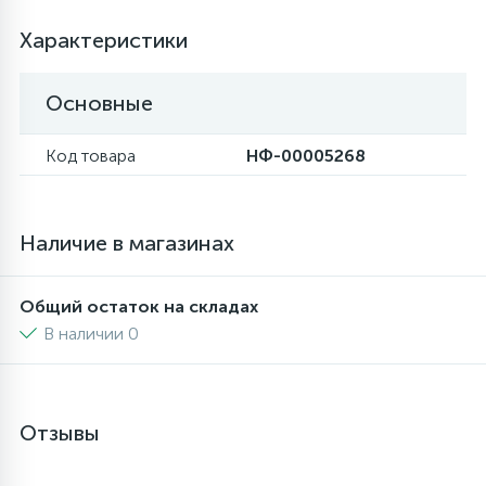
4
Характеристики
Панели управления
Фильтры осушители
Основные
87
Патрубки
Фильтры разборные
Код товара
НФ-00005268
39
Петли люка
Шаровые вентили
Наличие в магазинах
2
Пластиковые изделия
Электрокомпоненты
Общий остаток на складах
22
Подшипники
В наличии 0
2
Программаторы, таймеры
Отзывы
1
Противовесы