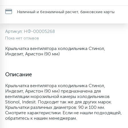
20
28
48
6
Перфолента, траверса
Уплотнительные кольца, сальники
Крестовины
Соленоидные вентили
Течеискатели электронные
Наличный и безналичный расчет, банковские карты
24
56
15
2
Фильтры-осушители/Маслоотделители
Провод, кабель, гофра
Крышки
Теплоизоляция (труба, лист, лента, клей)
Трубогибы
Артикул:
НФ-00005268
Пока нет отзывов
20
16
16
Пульты универсальные, платы управления
Фитинг
Крючки люка
Терморегулирующие вентили
Труборасширители
Крыльчатка вентилятора холодильника Стинол,
Индезит, Аристон (90 мм)
Фреон для автокондиционеров и
20
1
Теплоизоляция
Люки в сборе
Труба медная (бухтовая)
Труборезы
рефрижераторов
Описание
188
Труба алюминиевая
Шланги (фреонопроводы)
Манжеты люка
Труба медная (хлысты)
Шланги зарядные
Крыльчатка вентилятора холодильника Стинол,
Индезит, Аристон (90 мм) предназначена для
вентиляции морозильной камеры холодильников
5
Stionol, Indesit. Подходит так же для других марок.
Труба медная
Ножки
Фильтры антикислотные
Крыльчатки различных диаметров: 90 и 100 мм.
Смотрите характеристики. Если не нашли подходящей,
обратитесь к нашим менеджерам.
44
7
Фреон для кондиционеров
Обода, рамки люка
Фильтры маслянные