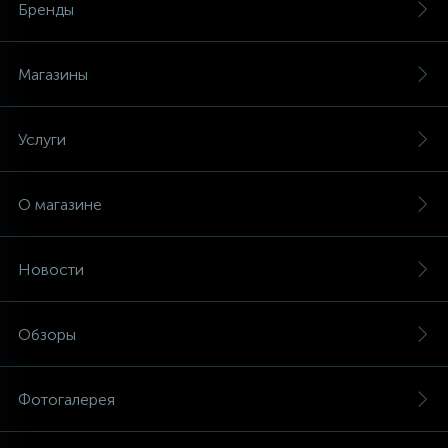
Бренды
6
Шлейфы дверей
Фильтры осушители
Магазины
3
Фильтры для воды
Фильтры разборные
Услуги
1
Вентили, проколки
Шаровые вентили
О магазине
Электрокомпоненты
Новости
Обзоры
Фотогалерея