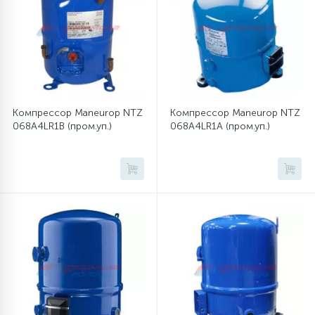
12
Шкивы барабана
9
Шланги залива
Компрессор Maneurop NTZ
Компрессор Maneurop NTZ
068A4LR1B (пром.уп.)
068A4LR1A (пром.уп.)
27
Шланги слива
20
Щетки двигателя
30
Электронные модули