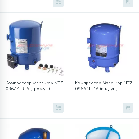
45
Сливные фильтры
5
Смазки
15
Стекла люка
27
Суппорты (ступицы)
Компрессор Maneurop NTZ
Компрессор Maneurop NTZ
096A4LR1A (пром.уп.)
096A4LR1A (инд. уп.)
6
Таходатчики
90
ТЭНы (нагревательные элементы)
12
Улитки помп