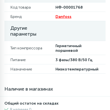
Код товара
НФ-00001768
16
Пружины бака
Бренд
Danfoss
44
Другие
Ребра барабана
параметры
147
Ремни привода
Герметичный
Тип компрессора
поршневой
127
Питание
3 фазы/380 В/50 Гц
Ручки люка
Назначение
Низкотемпературный
33
Ручки переключения
Наличие в магазинах
94
Сальники барабана
Общий остаток на складах
77
Сливные насосы (помпы)
В наличии 0