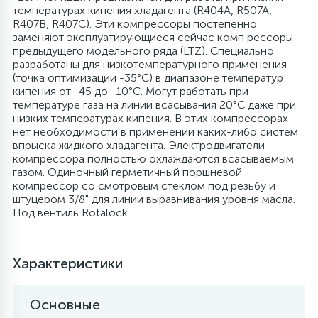
температурах кипения хладагента (R404A, R507A,
R407B, R407C). Эти компрессоры постепенно
6
4
Шлейфы дверей
Панели управления
Фильтры осушители
заменяют эксплуатирующиеся сейчас комп рессоры
предыдущего модельного ряда (LTZ). Специально
разработаны для низкотемпературного применения
87
3
Фильтры для воды
Патрубки
Фильтры разборные
(точка оптимизации -35°C) в диапазоне температур
кипения от -45 до -10°C. Могут работать при
температуре газа на линии всасывания 20°C даже при
39
1
низких температурах кипения. В этих компрессорах
Вентили, проколки
Петли люка
Шаровые вентили
нет необходимости в применении каких-либо систем
впрыска жидкого хладагента. Электродвигатели
компрессора полностью охлаждаются всасываемым
2
Пластиковые изделия
Электрокомпоненты
газом. Одиночный герметичный поршневой
компрессор со смотровым стеклом под резьбу и
штуцером 3/8" для линии выравнивания уровня масла.
22
Под вентиль Rotalock.
Подшипники
2
Программаторы, таймеры
Характеристики
1
Основные
Противовесы