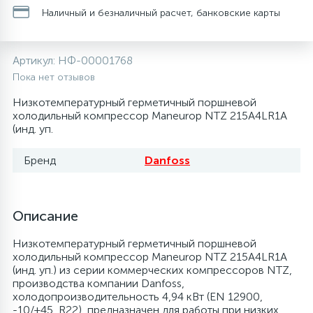
Наличный и безналичный расчет, банковские карты
20
28
48
13
6
Термопредохранители
Перфолента, траверса
Уплотнительные кольца, сальники
Крестовины
Соленоидные вентили
Течеискатели электронные
Артикул:
НФ-00001768
24
56
15
2
5
Фильтры-осушители/Маслоотделители
Заслонки
Провод, кабель, гофра
Крышки
Теплоизоляция (труба, лист, лента, клей)
Трубогибы
Пока нет отзывов
Низкотемпературный герметичный поршневой
20
16
16
6
холодильный компрессор Maneurop NTZ 215A4LR1A
Лотки (поддоны) для сбора конденсата
Пульты универсальные, платы управления
Фитинг
Крючки люка
Терморегулирующие вентили
Труборасширители
(инд. уп.
Фреон для автокондиционеров и
20
5
1
Бренд
Danfoss
Лампы, защитные коробы
Теплоизоляция
Люки в сборе
Труба медная (бухтовая)
Труборезы
рефрижераторов
188
4
Модули управления
Труба алюминиевая
Шланги (фреонопроводы)
Манжеты люка
Труба медная (хлысты)
Шланги зарядные
Описание
Низкотемпературный герметичный поршневой
7
5
Ручки для холодильника
Труба медная
Ножки
Фильтры антикислотные
холодильный компрессор Maneurop NTZ 215A4LR1A
(инд. уп.) из серии коммерческих компрессоров NTZ,
производства компании Danfoss,
44
7
7
холодопроизводительность 4,94 кВт (EN 12900,
Уплотнительная резина
Фреон для кондиционеров
Обода, рамки люка
Фильтры маслянные
-10/+45, R22), предназначен для работы при низких