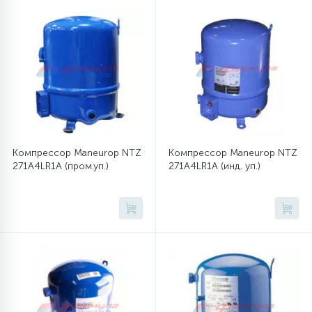
12
Шкивы барабана
9
Шланги залива
27
Шланги слива
Компрессор Maneurop NTZ
Компрессор Maneurop NTZ
271A4LR1A (пром.уп.)
271A4LR1A (инд. уп.)
20
Щетки двигателя
30
Электронные модули