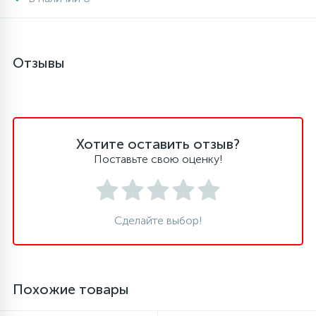
45
Сливные фильтры
Отзывы
5
Смазки
15
Стекла люка
Хотите оставить отзыв?
Поставьте свою оценку!
27
Суппорты (ступицы)
6
Сделайте выбор!
Таходатчики
90
ТЭНы (нагревательные элементы)
Похожие товары
12
Улитки помп