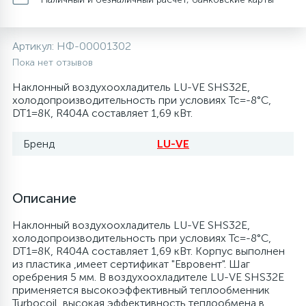
20
28
48
13
6
Термопредохранители
Перфолента, траверса
Уплотнительные кольца, сальники
Крестовины
Соленоидные вентили
Течеискатели электронные
Артикул:
НФ-00001302
24
56
15
2
5
Пока нет отзывов
Фильтры-осушители/Маслоотделители
Заслонки
Провод, кабель, гофра
Крышки
Теплоизоляция (труба, лист, лента, клей)
Трубогибы
Наклонный воздухоохладитель LU-VE SHS32E,
холодопроизводительность при условиях Tc=-8°C,
20
16
16
6
DT1=8K, R404A составляет 1,69 кВт.
Лотки (поддоны) для сбора конденсата
Пульты универсальные, платы управления
Фитинг
Крючки люка
Терморегулирующие вентили
Труборасширители
Бренд
LU-VE
Фреон для автокондиционеров и
20
5
1
Лампы, защитные коробы
Теплоизоляция
Люки в сборе
Труба медная (бухтовая)
Труборезы
рефрижераторов
188
4
Описание
Модули управления
Труба алюминиевая
Шланги (фреонопроводы)
Манжеты люка
Труба медная (хлысты)
Шланги зарядные
Наклонный воздухоохладитель LU-VE SHS32E,
холодопроизводительность при условиях Tc=-8°C,
7
5
Ручки для холодильника
Труба медная
Ножки
Фильтры антикислотные
DT1=8K, R404A составляет 1,69 кВт. Корпус выполнен
из пластика ,имеет сертификат "Евровент". Шаг
оребрения 5 мм. В воздухоохладителе LU-VE SHS32E
44
7
7
применяется высокоэффективный теплообменник
Уплотнительная резина
Фреон для кондиционеров
Обода, рамки люка
Фильтры маслянные
Turbocoil, высокая эффективность теплообмена в