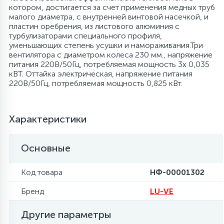
котором, достигается за счет применения медных труб
малого диаметра, с внутренней винтовой насечкой, и
6
4
Шлейфы дверей
Панели управления
Фильтры осушители
пластин оребрения, из листового алюминия с
турбулизаторами специального профиля,
уменьшающих степень усушки и намораживания.Три
87
3
Фильтры для воды
Патрубки
Фильтры разборные
вентилятора с диаметром колеса 230 мм., напряжение
питания 220В/50Гц, потребляемая мощность 3х 0,035
кВТ. Оттайка электрическая, напряжение питания
39
1
220В/50Гц, потребляемая мощность 0,825 кВт.
Вентили, проколки
Петли люка
Шаровые вентили
2
Характеристики
Пластиковые изделия
Электрокомпоненты
Основные
22
Подшипники
Код товара
НФ-00001302
2
Программаторы, таймеры
Бренд
LU-VE
1
Другие параметры
Противовесы