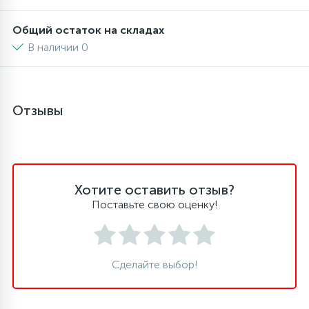
Общий остаток на складах
45
Сливные фильтры
В наличии 0
5
Смазки
Отзывы
15
Стекла люка
27
Суппорты (ступицы)
Хотите оставить отзыв?
Поставьте свою оценку!
6
Таходатчики
90
ТЭНы (нагревательные элементы)
Сделайте выбор!
12
Улитки помп