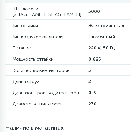
Шаг ламели
5000
16
[SHAG_LAMELI_SHAG_LAMELI]
Пружины бака
Тип оттайки
Электрическая
44
Ребра барабана
Тип воздухоохладителя
Наклонный
Питание
220 V, 50 Гц
147
Ремни привода
Мощность оттайки
0,825
127
Количество вентиляторов
3
Ручки люка
Длина струи
2
33
Ручки переключения
Диапазон производительности
0-5
Диаметр вентиляторов
230
94
Сальники барабана
Наличие в магазинах
77
Сливные насосы (помпы)