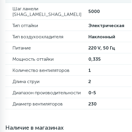
Шаг ламели
5000
16
[SHAG_LAMELI_SHAG_LAMELI]
Пружины бака
Тип оттайки
Электрическая
44
Ребра барабана
Тип воздухоохладителя
Наклонный
Питание
220 V, 50 Гц
147
Ремни привода
Мощность оттайки
0,335
127
Количество вентиляторов
1
Ручки люка
Длина струи
2
33
Ручки переключения
Диапазон производительности
0-5
Диаметр вентиляторов
230
94
Сальники барабана
Наличие в магазинах
77
Сливные насосы (помпы)