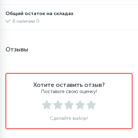
Общий остаток на складах
45
Сливные фильтры
В наличии 0
5
Смазки
Отзывы
15
Стекла люка
27
Суппорты (ступицы)
Хотите оставить отзыв?
Поставьте свою оценку!
6
Таходатчики
90
ТЭНы (нагревательные элементы)
Сделайте выбор!
12
Улитки помп