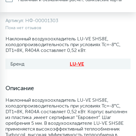
20
28
48
13
6
Термопредохранители
Перфолента, траверса
Уплотнительные кольца, сальники
Крестовины
Соленоидные вентили
Течеискатели электронные
Артикул:
НФ-00001303
24
56
15
2
5
Пока нет отзывов
Фильтры-осушители/Маслоотделители
Заслонки
Провод, кабель, гофра
Крышки
Теплоизоляция (труба, лист, лента, клей)
Трубогибы
Наклонный воздухоохладитель LU-VE SHS8E,
холодопроизводительность при условиях Tc=-8°C,
20
16
16
6
DT1=8K, R404A составляет 0,52 кВт.
Лотки (поддоны) для сбора конденсата
Пульты универсальные, платы управления
Фитинг
Крючки люка
Терморегулирующие вентили
Труборасширители
Бренд
LU-VE
Фреон для автокондиционеров и
20
5
1
Лампы, защитные коробы
Теплоизоляция
Люки в сборе
Труба медная (бухтовая)
Труборезы
рефрижераторов
188
4
Описание
Модули управления
Труба алюминиевая
Шланги (фреонопроводы)
Манжеты люка
Труба медная (хлысты)
Шланги зарядные
Наклонный воздухоохладитель LU-VE SHS8E,
холодопроизводительность при условиях Tc=-8°C,
7
5
Ручки для холодильника
Труба медная
Ножки
Фильтры антикислотные
DT1=8K, R404A составляет 0,52 кВт. Корпус выполнен
из пластика ,имеет сертификат "Евровент". Шаг
оребрения 5 мм. В воздухоохладителе LU-VE SHS8E
44
7
7
применяется высокоэффективный теплообменник
Уплотнительная резина
Фреон для кондиционеров
Обода, рамки люка
Фильтры маслянные
Turbocoil, высокая эффективность теплообмена в