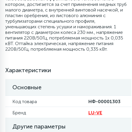
котором, достигается за счет применения медных труб
малого диаметра, с внутренней винтовой насечкой, и
6
4
Шлейфы дверей
Панели управления
Фильтры осушители
пластин оребрения, из листового алюминия с
турбулизаторами специального профиля,
уменьшающих степень усушки и намораживания. 1
87
3
Фильтры для воды
Патрубки
Фильтры разборные
вентилятор с диаметром колеса 230 мм., напряжение
питания 220В/50Гц, потребляемая мощность 1х 0,035
кВТ. Оттайка электрическая, напряжение питания
39
1
220В/50Гц, потребляемая мощность 0,335 кВт.
Вентили, проколки
Петли люка
Шаровые вентили
2
Характеристики
Пластиковые изделия
Электрокомпоненты
Основные
22
Подшипники
Код товара
НФ-00001303
2
Программаторы, таймеры
Бренд
LU-VE
1
Другие параметры
Противовесы