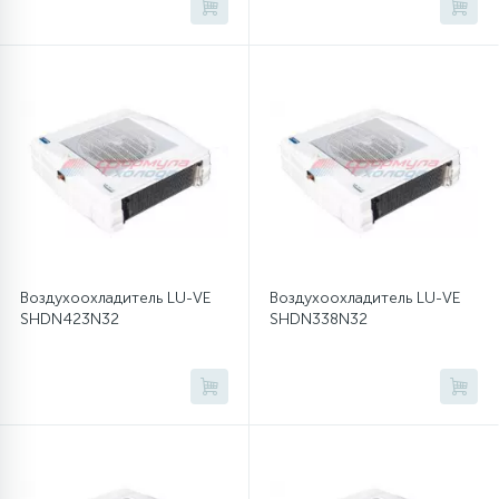
45
Сливные фильтры
5
Смазки
15
Стекла люка
27
Суппорты (ступицы)
Воздухоохладитель LU-VE
Воздухоохладитель LU-VE
SHDN423N32
SHDN338N32
6
Таходатчики
90
ТЭНы (нагревательные элементы)
12
Улитки помп