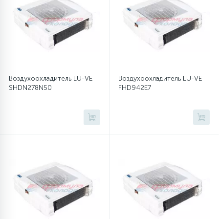
12
Шкивы барабана
9
Шланги залива
Воздухоохладитель LU-VE
Воздухоохладитель LU-VE
SHDN278N50
FHD942E7
27
Шланги слива
20
Щетки двигателя
30
Электронные модули