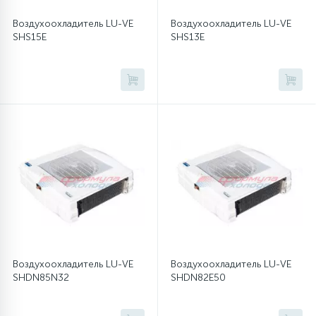
Воздухоохладитель LU-VE
Воздухоохладитель LU-VE
16
Пружины бака
SHS15E
SHS13E
44
Ребра барабана
147
Ремни привода
127
Ручки люка
33
Ручки переключения
94
Сальники барабана
Воздухоохладитель LU-VE
Воздухоохладитель LU-VE
SHDN85N32
SHDN82E50
77
Сливные насосы (помпы)