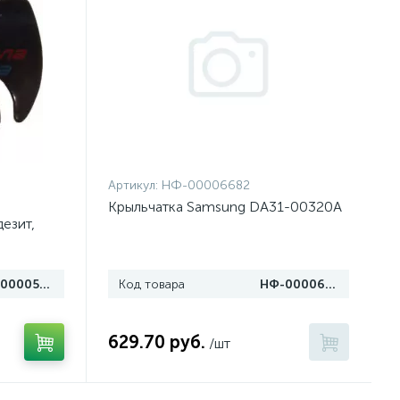
Артикул:
НФ-00006682
Крыльчатка Samsung DA31-00320A
езит,
НФ-00005098
Код товара
НФ-00006682
629.70 руб.
/шт