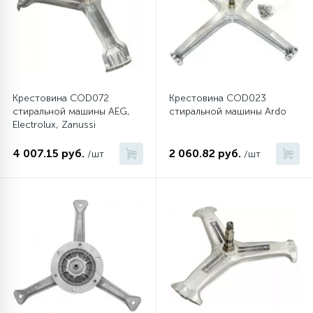
6
Шлейфы дверей
Фильтры осушители
3
Фильтры для воды
Фильтры разборные
Крестовина COD072
Крестовина COD023
стиральной машины AEG,
стиральной машины Ardo
1
Вентили, проколки
Шаровые вентили
Electrolux, Zanussi
4 007.15 руб.
2 060.82 руб.
/шт
/шт
Электрокомпоненты