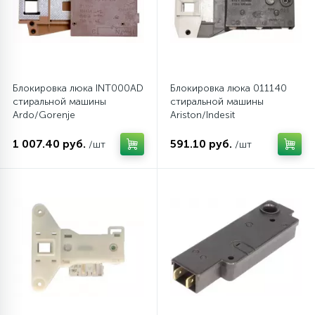
45
Сливные фильтры
5
Смазки
Блокировка люка INT000AD
Блокировка люка 011140
стиральной машины
стиральной машины
Ardo/Gorenje
Ariston/Indesit
15
Стекла люка
1 007.40 руб.
591.10 руб.
/шт
/шт
27
Суппорты (ступицы)
6
Таходатчики
90
ТЭНы (нагревательные элементы)
12
Улитки помп