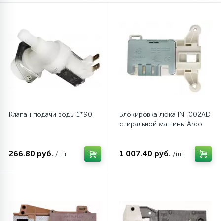
16
Пружины бака
44
Ребра барабана
147
Ремни привода
Клапан подачи воды 1*90
Блокировка люка INT002AD
127
Ручки люка
стиральной машины Ardo
33
Ручки переключения
266.80 руб.
1 007.40 руб.
/шт
/шт
94
Сальники барабана
77
Сливные насосы (помпы)