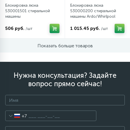
Блокировка люка
Блокировка люка
530001501 стиральной
530000200 стиральной
12
машины
машины Ardo/Whirlpool
Шкивы барабана
Ardo/Candy/Whirlpool
506 руб.
1 015.45 руб.
/шт
/шт
9
Шланги залива
Показать больше товаров
27
Шланги слива
20
Нужна консультация? Задайте
Щетки двигателя
вопрос прямо сейчас!
30
Электронные модули
+7