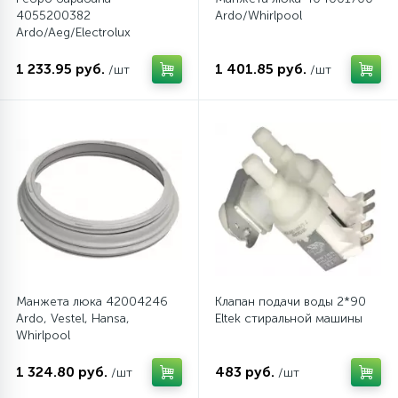
4055200382
Ardo/Whirlpool
6
4
Ardo/Aeg/Electrolux
Шлейфы дверей
Панели управления
Фильтры осушители
1 233.95 руб.
1 401.85 руб.
/шт
/шт
87
3
Фильтры для воды
Патрубки
Фильтры разборные
39
1
Вентили, проколки
Петли люка
Шаровые вентили
2
Пластиковые изделия
Электрокомпоненты
22
Подшипники
Манжета люка 42004246
Клапан подачи воды 2*90
2
Ardo, Vestel, Hansa,
Eltek стиральной машины
Программаторы, таймеры
Whirlpool
1 324.80 руб.
483 руб.
/шт
/шт
1
Противовесы