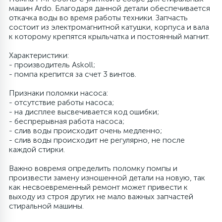
машин Ardo. Благодаря данной детали обеспечивается
6
откачка воды во время работы техники. Запчасть
Шлейфы дверей
Фильтры осушители
состоит из электромагнитной катушки, корпуса и вала
к которому крепятся крыльчатка и постоянный магнит.
3
Фильтры для воды
Фильтры разборные
Характеристики:
- производитель Askoll;
- помпа крепится за счет 3 винтов.
1
Вентили, проколки
Шаровые вентили
Признаки поломки насоса:
- отсутствие работы насоса;
- на дисплее высвечивается код ошибки;
Электрокомпоненты
- беспрерывная работа насоса;
- слив воды происходит очень медленно;
- слив воды происходит не регулярно, не после
каждой стирки.
Важно вовремя определить поломку помпы и
произвести замену изношенной детали на новую, так
как несвоевременный ремонт может привести к
выходу из строя других не мало важных запчастей
стиральной машины.