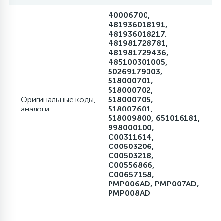
40006700,
481936018191,
481936018217,
481981728781,
481981729436,
485100301005,
50269179003,
518000701,
518000702,
Оригинальные коды,
518000705,
аналоги
518007601,
518009800, 651016181,
998000100,
C00311614,
C00503206,
C00503218,
C00556866,
C00657158,
PMP006AD, PMP007AD,
PMP008AD