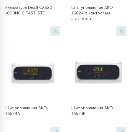
Клавиатура Dixell CX620
Щит управления AKO-
16
-000N0 6 TASTI STD
16624 с контролем
Пружины бака
влажности
44
Ребра барабана
147
Ремни привода
127
Ручки люка
33
Ручки переключения
94
Щит управления AKO-
Щит управления AKO-
Сальники барабана
16524A
16523P
77
Сливные насосы (помпы)