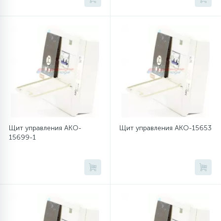
45
Сливные фильтры
5
Смазки
15
Стекла люка
27
Суппорты (ступицы)
Щит управления AKO-
Щит управления AKO-15653
15699-1
6
Таходатчики
90
ТЭНы (нагревательные элементы)
12
Улитки помп