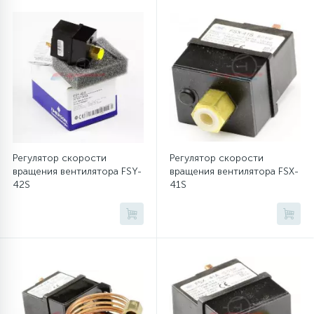
16
Пружины бака
44
Ребра барабана
147
Ремни привода
Регулятор скорости
Регулятор скорости
127
Ручки люка
вращения вентилятора FSY-
вращения вентилятора FSX-
42S
41S
33
Ручки переключения
94
Сальники барабана
77
Сливные насосы (помпы)