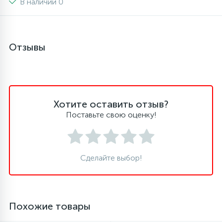
В наличии 0
6
4
Шлейфы дверей
Панели управления
Отзывы
87
3
Фильтры для воды
Патрубки
39
1
Вентили, проколки
Петли люка
Хотите оставить отзыв?
2
Поставьте свою оценку!
Пластиковые изделия
22
Подшипники
Сделайте выбор!
2
Программаторы, таймеры
Похожие товары
1
Противовесы