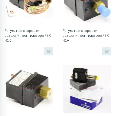
45
Сливные фильтры
5
Регулятор скорости
Регулятор скорости
Смазки
вращения вентилятора FSX-
вращения вентилятора FSX-
41K
41A
15
Стекла люка
27
Суппорты (ступицы)
6
Таходатчики
90
ТЭНы (нагревательные элементы)
12
Улитки помп