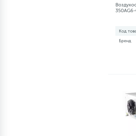
элементы)
Воздухоо
350AG6-
12
Улитки помп
Код тов
12
Шкивы барабана
Бренд
9
Шланги залива
27
Шланги слива
20
Щетки двигателя
30
Электронные модули