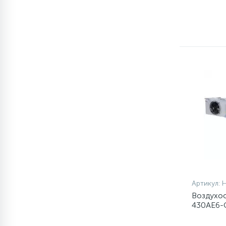
1
Противовесы
16
Пружины бака
44
Ребра барабана
147
Ремни привода
127
Ручки люка
33
Артикул:
Ручки переключения
Воздухоо
430AE6-
94
Сальники барабана