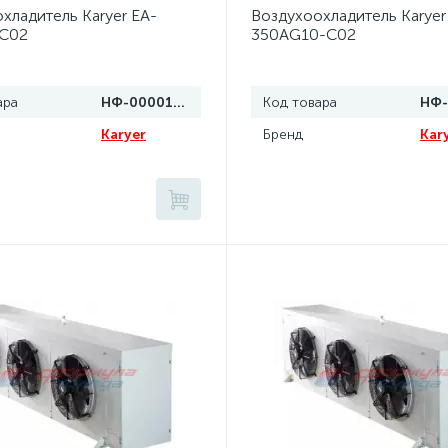
хладитель Karyer EA-
Воздухоохладитель Karyer
C02
350AG10-C02
ара
НФ-00001115
Код товара
Karyer
Бренд
Kar