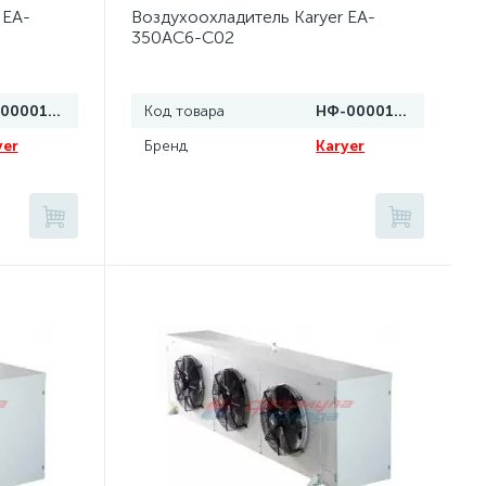
 EA-
Воздухоохладитель Karyer EA-
350AC6-C02
НФ-00001114
Код товара
НФ-00001112
yer
Бренд
Karyer