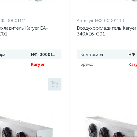
НФ-00001111
Артикул:
НФ-00001110
хладитель Karyer EA-
Воздухоохладитель Karyer
C01
340AE6-C01
ара
НФ-00001111
Код товара
Karyer
Бренд
Kar