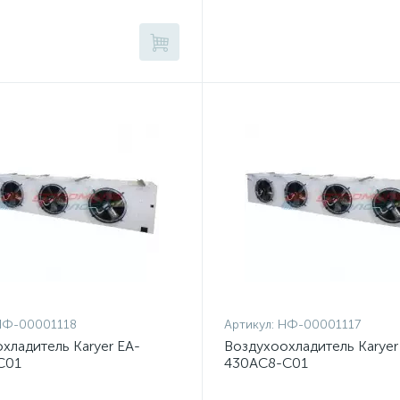
НФ-00001118
Артикул:
НФ-00001117
хладитель Karyer EA-
Воздухоохладитель Karyer
C01
430AC8-C01