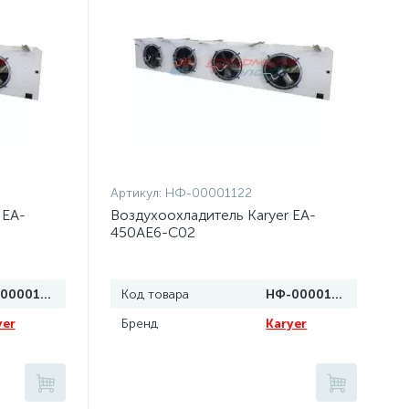
Артикул:
НФ-00001122
 EA-
Воздухоохладитель Karyer EA-
450AE6-C02
НФ-00001123
Код товара
НФ-00001122
yer
Бренд
Karyer