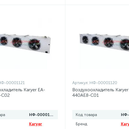
НФ-00001121
Артикул:
НФ-00001120
хладитель Karyer EA-
Воздухоохладитель Karyer
-C02
440AE8-C01
ара
НФ-00001121
Код товара
Karyer
Бренд
Kar