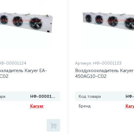
НФ-00001124
Артикул:
НФ-00001123
хладитель Karyer EA-
Воздухоохладитель Karyer
C02
450AG10-C02
ара
НФ-00001124
Код товара
Karyer
Бренд
Kar