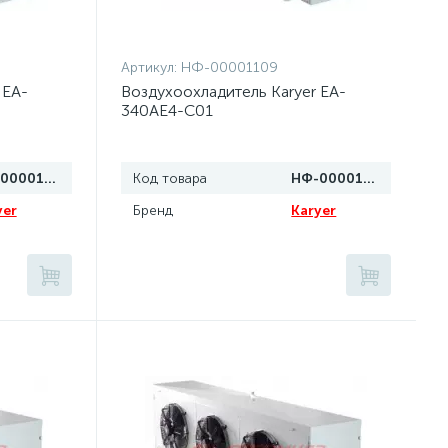
Артикул:
НФ-00001109
 EA-
Воздухоохладитель Karyer EA-
340AE4-C01
НФ-00001110
Код товара
НФ-00001109
yer
Бренд
Karyer