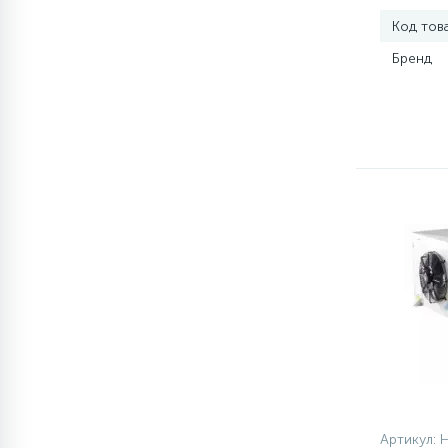
Код тов
77
Сливные насосы (помпы)
Бренд
45
Сливные фильтры
5
Смазки
15
Стекла люка
27
Суппорты (ступицы)
6
Таходатчики
ТЭНы (нагревательные
90
Артикул: