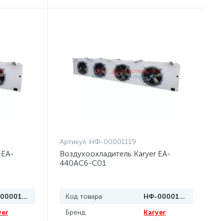
Артикул:
НФ-00001119
 EA-
Воздухоохладитель Karyer EA-
440AC6-C01
НФ-00001120
Код товара
НФ-00001119
yer
Бренд
Karyer