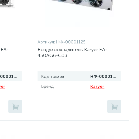
Артикул:
НФ-00001125
 EA-
Воздухоохладитель Karyer EA-
450AG6-C03
НФ-00001126
Код товара
НФ-00001125
yer
Бренд
Karyer