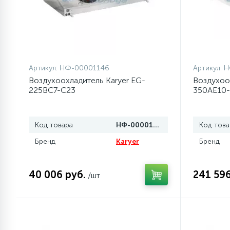
77
Сливные насосы (помпы)
45
Сливные фильтры
Артикул:
НФ-00001146
Артикул:
Н
Воздухоохладитель Karyer EG-
Воздухоо
225BC7-C23
350AE10
5
Смазки
15
Код товара
НФ-00001146
Код това
Стекла люка
Бренд
Karyer
Бренд
27
Суппорты (ступицы)
40 006 руб.
241 596
/шт
6
Таходатчики
ТЭНы (нагревательные
90