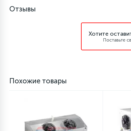
Отзывы
1
Противовесы
16
Хотите остави
Пружины бака
Поставьте с
44
Ребра барабана
147
Ремни привода
Похожие товары
127
Ручки люка
33
Ручки переключения
94
Сальники барабана