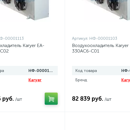
Ф-00001113
Артикул:
НФ-00001103
хладитель Karyer EA-
Воздухоохладитель Karyer
-C02
330AC6-C01
ра
НФ-00001113
Код товара
Karyer
Бренд
Kary
 руб.
82 839 руб.
/шт
/шт