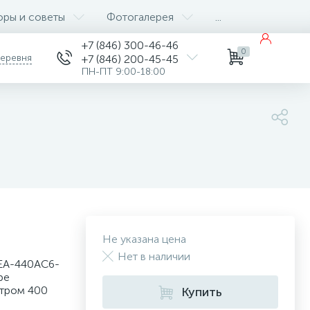
оры и советы
Фотогалерея
...
+7 (846) 300-46-46
0
деревня
+7 (846) 200-45-45
ПН-ПТ 9:00-18:00
Не указана цена
Нет в наличии
 EA-440AC6-
ре
етром 400
Купить