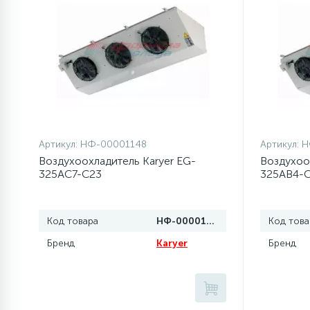
элементы)
12
Улитки помп
12
Шкивы барабана
9
Шланги залива
Артикул:
НФ-00001148
Артикул:
Н
Воздухоохладитель Karyer EG-
Воздухоо
27
325AC7-C23
325AB4-
Шланги слива
20
Код товара
НФ-00001148
Код това
Щетки двигателя
Бренд
Karyer
Бренд
30
Электронные модули