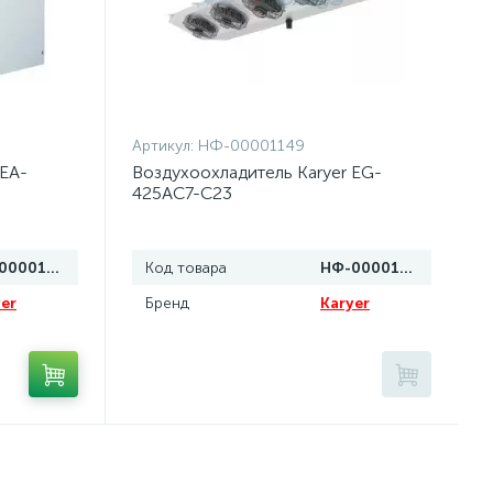
Артикул:
НФ-00001149
 EA-
Воздухоохладитель Karyer EG-
425AC7-C23
НФ-00001103
Код товара
НФ-00001149
er
Бренд
Karyer