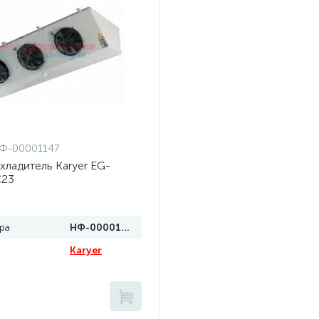
Ф-00001147
хладитель Karyer EG-
C23
ра
НФ-00001147
Karyer