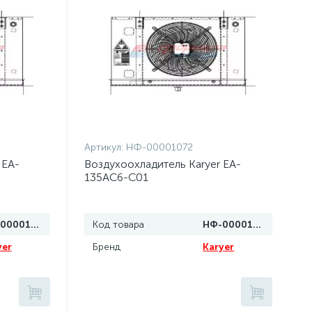
Артикул:
НФ-00001072
 EA-
Воздухоохладитель Karyer EA-
135AC6-C01
НФ-00001073
Код товара
НФ-00001072
yer
Бренд
Karyer