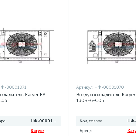
НФ-00001071
Артикул:
НФ-00001070
хладитель Karyer EA-
Воздухоохладитель Karyer
C05
130BE6-C05
ара
НФ-00001071
Код товара
Karyer
Бренд
Kar