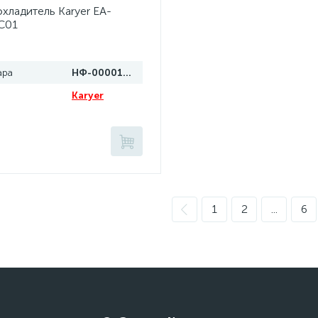
хладитель Karyer EA-
C01
ара
НФ-00001065
Karyer
1
2
...
6