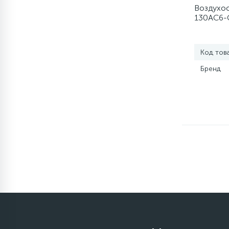
элементы)
Воздухоо
130AC6-
12
Улитки помп
Код тов
12
Шкивы барабана
Бренд
9
Шланги залива
27
Шланги слива
20
Щетки двигателя
30
Электронные модули