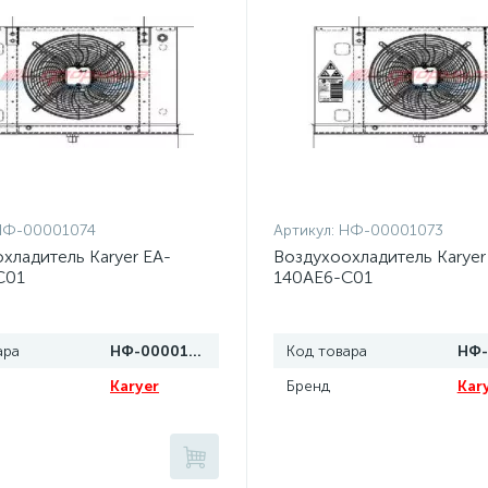
НФ-00001074
Артикул:
НФ-00001073
хладитель Karyer EA-
Воздухоохладитель Karyer
C01
140AE6-C01
ара
НФ-00001074
Код товара
Karyer
Бренд
Kar