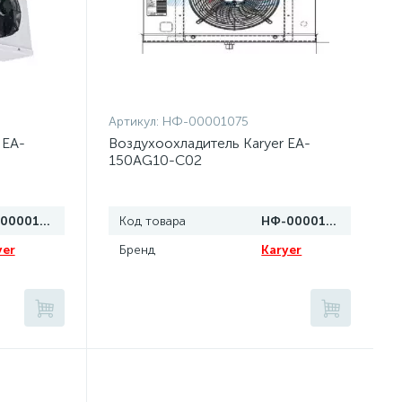
Артикул:
НФ-00001075
 EA-
Воздухоохладитель Karyer EA-
150AG10-C02
НФ-00001076
Код товара
НФ-00001075
yer
Бренд
Karyer