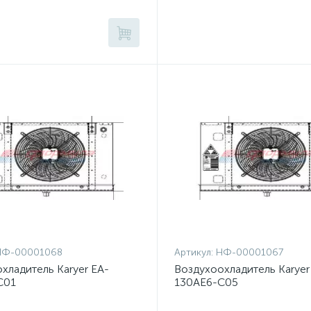
НФ-00001068
Артикул:
НФ-00001067
хладитель Karyer EA-
Воздухоохладитель Karyer
C01
130AE6-C05