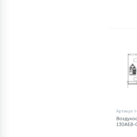
1
Противовесы
16
Пружины бака
44
Ребра барабана
147
Ремни привода
127
Ручки люка
33
Артикул:
Ручки переключения
Воздухоо
130AE8-
94
Сальники барабана