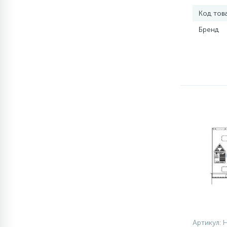
Код тов
77
Сливные насосы (помпы)
Бренд
45
Сливные фильтры
5
Смазки
15
Стекла люка
27
Суппорты (ступицы)
6
Таходатчики
ТЭНы (нагревательные
90
Артикул: