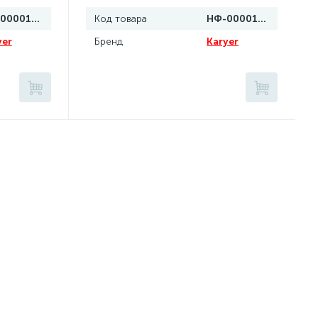
НФ-00001067
Код товара
НФ-00001066
yer
Бренд
Karyer