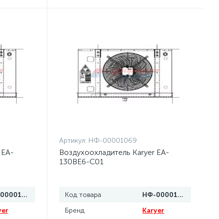
Артикул:
НФ-00001069
 EA-
Воздухоохладитель Karyer EA-
130BE6-C01
НФ-00001070
Код товара
НФ-00001069
yer
Бренд
Karyer