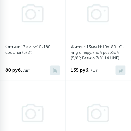
12
Шкивы барабана
9
Шланги залива
Фитинг 13мм №10х180˚
Фитинг 13мм №10х180˚ O-
сростка (5/8”)
ring с наружной резьбой
27
Шланги слива
(5/8”; Резьба 7/8” 14 UNF)
80 руб.
135 руб.
/шт
/шт
20
Щетки двигателя
30
Электронные модули