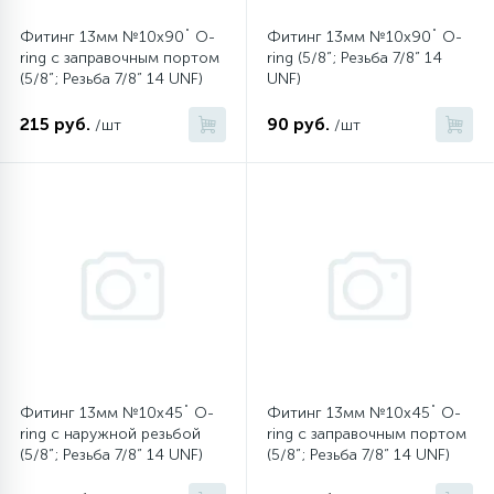
Фитинг 13мм №10х90˚ O-
Фитинг 13мм №10х90˚ O-
16
Пружины бака
ring c заправочным портом
ring (5/8”; Резьба 7/8” 14
(5/8”; Резьба 7/8” 14 UNF)
UNF)
44
215 руб.
90 руб.
/шт
/шт
Ребра барабана
147
Ремни привода
127
Ручки люка
33
Ручки переключения
94
Сальники барабана
Фитинг 13мм №10х45˚ O-
Фитинг 13мм №10х45˚ O-
ring с наружной резьбой
ring c заправочным портом
(5/8”; Резьба 7/8” 14 UNF)
(5/8”; Резьба 7/8” 14 UNF)
77
Сливные насосы (помпы)