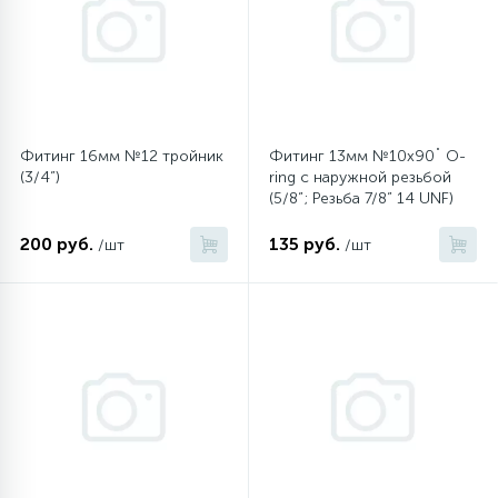
6
4
Шлейфы дверей
Панели управления
Фильтры осушители
87
3
Фильтры для воды
Патрубки
Фильтры разборные
Фитинг 16мм №12 тройник
Фитинг 13мм №10х90˚ O-
(3/4”)
ring с наружной резьбой
39
1
Вентили, проколки
Петли люка
Шаровые вентили
(5/8”; Резьба 7/8” 14 UNF)
200 руб.
135 руб.
/шт
/шт
2
Пластиковые изделия
Электрокомпоненты
22
Подшипники
2
Программаторы, таймеры
1
Противовесы