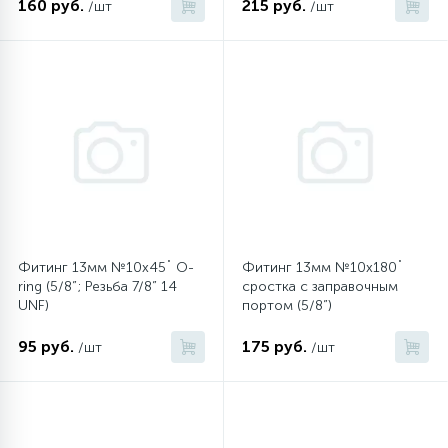
160 руб.
215 руб.
/шт
/шт
45
Сливные фильтры
5
Смазки
15
Стекла люка
27
Суппорты (ступицы)
Фитинг 13мм №10х45˚ O-
Фитинг 13мм №10х180˚
ring (5/8”; Резьба 7/8” 14
сростка c заправочным
UNF)
портом (5/8”)
6
Таходатчики
95 руб.
175 руб.
/шт
/шт
90
ТЭНы (нагревательные элементы)
12
Улитки помп