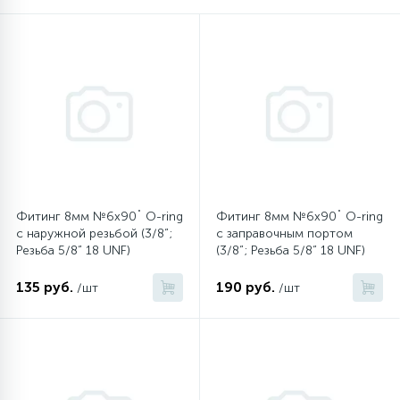
16
Пружины бака
44
Ребра барабана
147
Ремни привода
127
Фитинг 8мм №6х90˚ O-ring
Фитинг 8мм №6х90˚ O-ring
Ручки люка
с наружной резьбой (3/8”;
c заправочным портом
Резьба 5/8” 18 UNF)
(3/8”; Резьба 5/8” 18 UNF)
33
Ручки переключения
135 руб.
190 руб.
/шт
/шт
94
Сальники барабана
77
Сливные насосы (помпы)