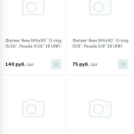
45
Сливные фильтры
5
Смазки
Фитинг 8мм №6х90˚ O-ring
Фитинг 8мм №6х90˚ O-ring
(5/16”; Резьба 9/16” 18 UNF)
(3/8”; Резьба 5/8” 18 UNF)
15
Стекла люка
140 руб.
75 руб.
/шт
/шт
27
Суппорты (ступицы)
6
Таходатчики
90
ТЭНы (нагревательные элементы)
12
Улитки помп