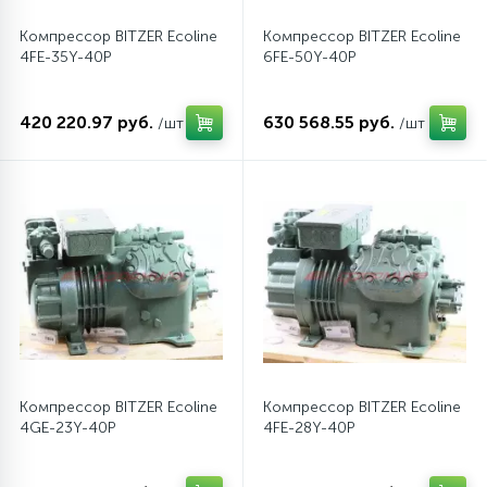
Компрессор BITZER Ecoline
Компрессор BITZER Ecoline
16
Пружины бака
4FE-35Y-40P
6FE-50Y-40P
44
420 220.97 руб.
630 568.55 руб.
/шт
/шт
Ребра барабана
147
Ремни привода
127
Ручки люка
33
Ручки переключения
94
Сальники барабана
Компрессор BITZER Ecoline
Компрессор BITZER Ecoline
4GE-23Y-40P
4FE-28Y-40P
77
Сливные насосы (помпы)