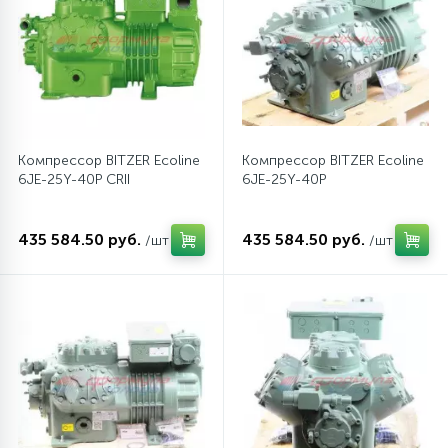
12
Шкивы барабана
9
Шланги залива
Компрессор BITZER Ecoline
Компрессор BITZER Ecoline
6JE-25Y-40P CRII
6JE-25Y-40P
27
Шланги слива
435 584.50 руб.
435 584.50 руб.
/шт
/шт
20
Щетки двигателя
30
Электронные модули