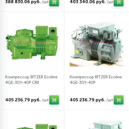
388 830.06 руб.
403 340.06 руб.
/шт
/шт
45
Сливные фильтры
5
Смазки
15
Стекла люка
27
Суппорты (ступицы)
Компрессор BITZER Ecoline
Компрессор BITZER Ecoline
4GE-30Y-40P CRII
4GE-30Y-40P
6
Таходатчики
405 236.79 руб.
405 236.79 руб.
/шт
/шт
90
ТЭНы (нагревательные элементы)
12
Улитки помп