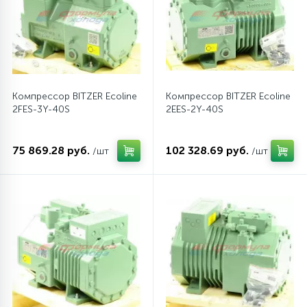
6
4
Шлейфы дверей
Панели управления
Фильтры осушители
87
3
Фильтры для воды
Патрубки
Фильтры разборные
Компрессор BITZER Ecoline
Компрессор BITZER Ecoline
2FES-3Y-40S
2EES-2Y-40S
39
1
Вентили, проколки
Петли люка
Шаровые вентили
75 869.28 руб.
102 328.69 руб.
/шт
/шт
2
Пластиковые изделия
Электрокомпоненты
22
Подшипники
2
Программаторы, таймеры
1
Противовесы