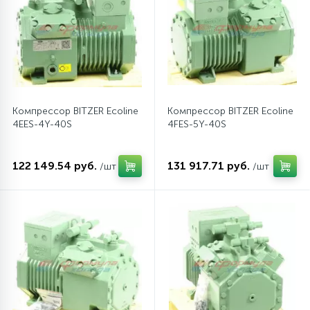
12
Шкивы барабана
9
Шланги залива
Компрессор BITZER Ecoline
Компрессор BITZER Ecoline
4EES-4Y-40S
4FES-5Y-40S
27
Шланги слива
122 149.54 руб.
131 917.71 руб.
/шт
/шт
20
Щетки двигателя
30
Электронные модули