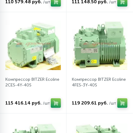
110 579.48 руб.
111 148.50 руб.
/шт
/шт
45
Сливные фильтры
5
Смазки
15
Стекла люка
27
Суппорты (ступицы)
Компрессор BITZER Ecoline
Компрессор BITZER Ecoline
2CES-4Y-40S
4FES-3Y-40S
6
Таходатчики
115 416.14 руб.
119 209.61 руб.
/шт
/шт
90
ТЭНы (нагревательные элементы)
12
Улитки помп