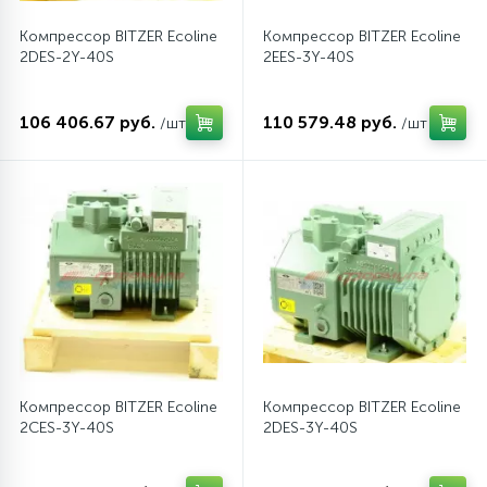
Компрессор BITZER Ecoline
Компрессор BITZER Ecoline
16
Пружины бака
2DES-2Y-40S
2EES-3Y-40S
44
106 406.67 руб.
110 579.48 руб.
/шт
/шт
Ребра барабана
147
Ремни привода
127
Ручки люка
33
Ручки переключения
94
Сальники барабана
Компрессор BITZER Ecoline
Компрессор BITZER Ecoline
2CES-3Y-40S
2DES-3Y-40S
77
Сливные насосы (помпы)